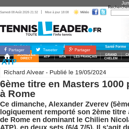
Jum
Recherche
|
Samedi 08 Août 2026 21:32
Mise à jour 18:08
Météo
Matériel
Entraînement
Santé Forme
Partager
Tweeter
Partager
SCORES EN
GRAND
C
ATP
WTA
LES FRANÇAIS
DIRECT
CHELEM
ATP
Richard Alvear - Publié le 19/05/2024
6ème titre en Masters 1000
à Rome
Ce dimanche, Alexander Zverev (5èm
logiquement remporté son 2ème titre
de Rome en dominant le Chilien Nico
ATP), en deux sets (6/4 7/5). Il s'agit 