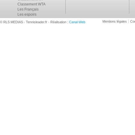
Classement WTA
Les Français
Les espoirs
Mentions légales
Con
© RLS MEDIAS - Tennisleader.fr - Réalisation :
Canal-Web