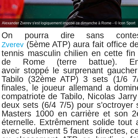
Alexander Zverev s'est logiquement imposé ce dimanche à Rome - © Icon Sport
On pourra dire sans conte
(5ème ATP) aura fait office d
Zverev
tennis masculin chilien en cette fi
de Rome (terre battue). En
avoir
stoppé
le surprenant
gaucher
Tabilo (32ème ATP)
3 sets (1/6 7
finales, le joueur allemand a domi
compatriote de Tabilo,
Nicolas Jarr
deux sets (6/4 7/5) pour s'octroyer
Masters 1000 en carrière et son 2
éternelle. Extrêmement solide tout
avec seulement 5 fautes directes, c