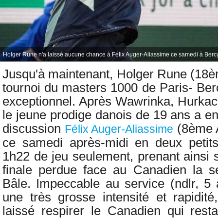
Holger Rune n'a laissé aucune chance à Félix Auger-Aliassime ce samedi à Bercy
Jusqu'à maintenant,
Holger Rune (18è
tournoi du masters 1000 de Paris- Ber
exceptionnel. Après Wawrinka, Hurkacz
le jeune prodige danois de 19 ans a e
discussion
(8ème A
Félix Auger-Aliassime
ce samedi après-midi en deux petits
1h22 de jeu seulement, prenant ainsi 
finale perdue face au Canadien la s
Bâle. Impeccable au service (ndlr, 5 
une très grosse intensité et rapidit
laissé respirer le Canadien qui resta