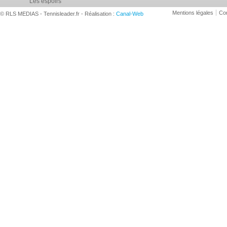
Les espoirs
Mentions légales
Con
© RLS MEDIAS - Tennisleader.fr - Réalisation :
Canal-Web