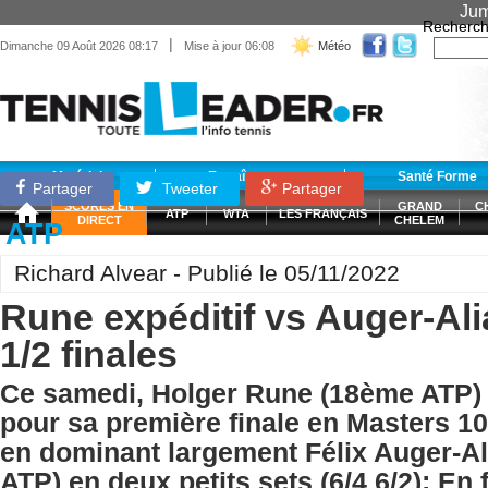
Jum
Recherch
|
Dimanche 09 Août 2026 08:17
Mise à jour 06:08
Météo
Matériel
Entraînement
Santé Forme
Partager
Tweeter
Partager
SCORES EN
GRAND
C
ATP
WTA
LES FRANÇAIS
DIRECT
CHELEM
ATP
Richard Alvear - Publié le 05/11/2022
Rune expéditif vs Auger-Al
1/2 finales
Ce samedi, Holger Rune (18ème ATP) s
pour sa première finale en Masters 1
en dominant largement Félix Auger-A
ATP) en deux petits sets (6/4 6/2); En 