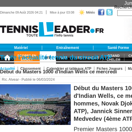
Jum
Recherch
|
Dimanche 09 Août 2026 04:21
Mise à jour 03:08
Météo
Matériel
Entraînement
Santé Forme
Toute l’actualité tennis du circuit ATP
SCORES EN
GRAND
C
ATP
WTA
LES FRANÇAIS
DIRECT
CHELEM
Actualité
Classement
Calendrier et tableaux ATP
Fiches Joueurs
Ma
Début du Masters 1000 d'Indian Wells ce mercredi
ATP
Ric. Alvear
- Publié le 06/03/2024
Début du Masters 10
d'Indian Wells, ce m
hommes, Novak Djok
ATP), Jannick Sinner
Medvedev (4ème ATP.
Premier Masters 1000 