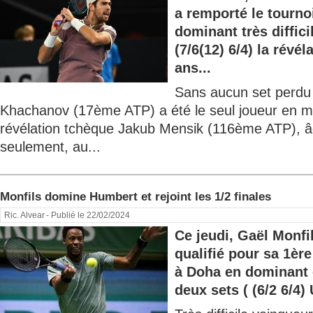
a remporté le tourn
dominant très diffic
(7/6(12) 6/4) la révé
ans...
Sans aucun set perdu
Khachanov (17ème ATP) a été le seul joueur en m
révélation tchèque Jakub Mensik (116ème ATP), 
seulement, au...
Monfils domine Humbert et rejoint les 1/2 finales
Ric. Alvear
- Publié le 22/02/2024
Ce jeudi, Gaël Monfi
qualifié pour sa 1ère
à Doha en dominant e
deux sets ( (6/2 6/4)