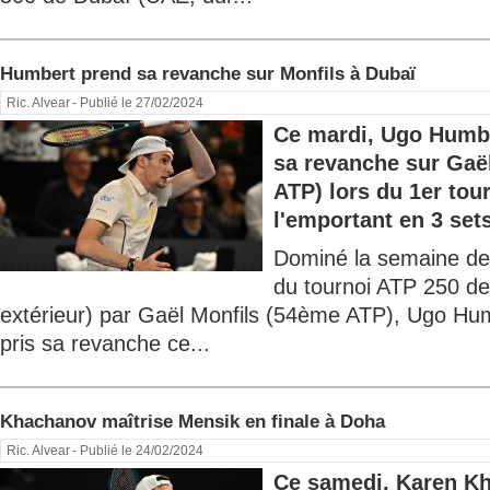
Humbert prend sa revanche sur Monfils à Dubaï
Ric. Alvear
- Publié le 27/02/2024
Ce mardi, Ugo Humbe
sa revanche sur Gaë
ATP) lors du 1er tou
l'emportant en 3 sets 
Dominé la semaine der
du tournoi ATP 250 de
extérieur) par Gaël Monfils (54ème ATP), Ugo H
pris sa revanche ce...
Khachanov maîtrise Mensik en finale à Doha
Ric. Alvear
- Publié le 24/02/2024
Ce samedi, Karen K