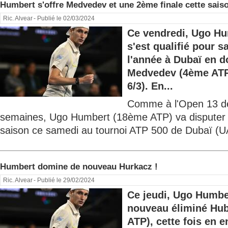
Humbert s'offre Medvedev et une 2ème finale cette sais
Ric. Alvear
- Publié le 02/03/2024
Ce vendredi, Ugo H
s'est qualifié pour s
l'année à Dubaï en d
Medvedev (4ème ATP)
6/3). En...
Comme à l'Open 13 de 
semaines, Ugo Humbert (18ème ATP) va disputer s
saison ce samedi au tournoi ATP 500 de Dubaï (UA
Humbert domine de nouveau Hurkacz !
Ric. Alvear
- Publié le 29/02/2024
Ce jeudi, Ugo Humbe
nouveau éliminé Hub
ATP), cette fois en en