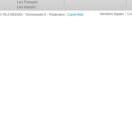
Les Français
Les espoirs
Mentions légales
Con
© RLS MEDIAS - Tennisleader.fr - Réalisation :
Canal-Web