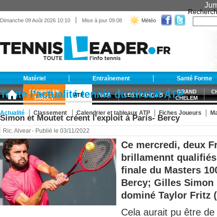
Jum
Recherch
|
Dimanche 09 Août 2026 10:10
Mise à jour 09:08
Météo
Matériel
Entraînement
Santé Forme
Toute l’actualité tennis du circuit ATP
SCORES EN
GRAND
C
ATP
WTA
LES FRANÇAIS
DIRECT
CHELEM
Actualité
Classement
Calendrier et tableaux ATP
Fiches Joueurs
Ma
Simon et Moutet créent l'exploit à Paris- Bercy
ATP
Ric. Alvear
- Publié le 03/11/2022
Ce mercredi, deux F
brillamennt qualifié
finale du Masters 10
Bercy; Gilles Simon
dominé Taylor Fritz (.
Cela aurait pu être de