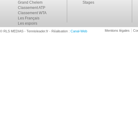
Grand Chelem
Stages
Classement ATP
Classement WTA
Les Français
Les espoirs
Mentions légales
Con
© RLS MEDIAS - Tennisleader.fr - Réalisation :
Canal-Web