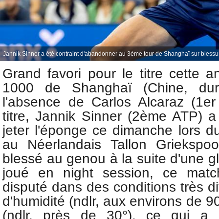
Jannik Sinner a été contraint d'abandonner au 3ème tour de Shanghaï sur blessur
Grand favori pour le titre cette
1000 de Shanghaï (Chine, dur)
l'absence de Carlos Alcaraz (1e
titre,
Jannik Sinner (2ème ATP) a 
jeter l'éponge ce dimanche lors d
au
Néerlandais Tallon Griekspo
blessé au genou à la suite d'une g
joué en night session, ce match
disputé dans des conditions très di
d'humidité (ndlr, aux environs de 9
(ndlr, près de 30°), ce qui a