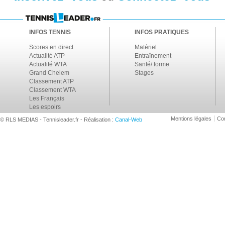
INFOS TENNIS
INFOS PRATIQUES
Scores en direct
Matériel
Actualité ATP
Entraînement
Actualité WTA
Santé/ forme
Grand Chelem
Stages
Classement ATP
Classement WTA
Les Français
Les espoirs
Mentions légales
Con
© RLS MEDIAS - Tennisleader.fr - Réalisation :
Canal-Web