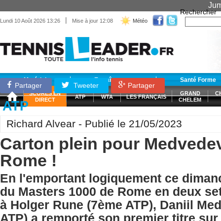
Jum
Rechercher
|
Lundi 10 Août 2026 13:26
Mise à jour 12:08
Météo
Matériel
Entraînement
Santé Forme
Partager
Tweeter
Partager
SCORES EN
GRAND
C
ATP
WTA
LES FRANÇAIS
DIRECT
CHELEM
ATP
Richard Alvear - Publié le 21/05/2023
Carton plein pour Medvedev 
Rome !
En l'emportant logiquement ce dimanc
du Masters 1000 de Rome en deux sets
à Holger Rune (7ème ATP), Daniil Me
ATP) a remporté son premier titre sur 