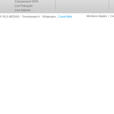
Classement WTA
Les Français
Les espoirs
Mentions légales
Con
© RLS MEDIAS - Tennisleader.fr - Réalisation :
Canal-Web