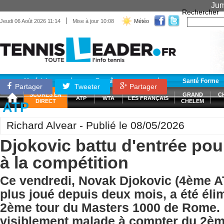
Jum
Rechercher
|
Jeudi 06 Août 2026 11:14
Mise à jour 10:08
Météo
Matériel
Entraînement
Santé Forme
Partager
Tweeter
Partager
SCORES EN
GRAND
C
ATP
WTA
LES FRANÇAIS
DIRECT
CHELEM
ATP
Richard Alvear - Publié le 08/05/2026
Djokovic battu d'entrée pou
à la compétition
Ce vendredi, Novak Djokovic (4ème AT
plus joué depuis deux mois, a été éli
2ème tour du Masters 1000 de Rome. 
visiblement malade à compter du 2ème