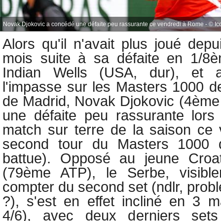
Novak Djokovic a concédé une défaite peu rassurante ce vendredi à Rome - © Ic
Alors qu'il n'avait plus joué dep
mois suite à sa défaite en 1/8è
Indian Wells (USA, dur), et a
l'impasse sur les Masters 1000 d
de Madrid, Novak Djokovic (4ème
une défaite peu rassurante lors
match sur terre de la saison ce 
second tour du Masters 1000 
battue). Opposé au jeune Croa
(79ème ATP), le Serbe, visibl
compter du second set
(ndlr, prob
?)
, s'est en effet incliné en 3 
4/6), avec deux derniers sets