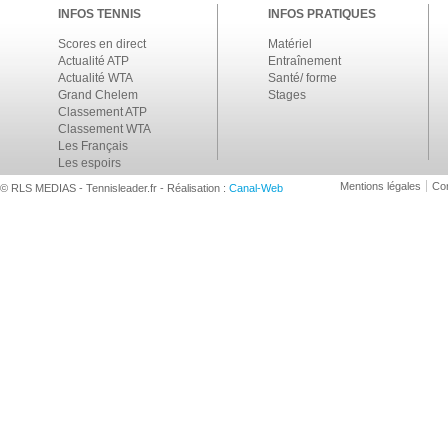
INFOS TENNIS
INFOS PRATIQUES
Scores en direct
Matériel
Actualité ATP
Entraînement
Actualité WTA
Santé/ forme
Grand Chelem
Stages
Classement ATP
Classement WTA
Les Français
Les espoirs
Mentions légales
Con
© RLS MEDIAS - Tennisleader.fr - Réalisation :
Canal-Web