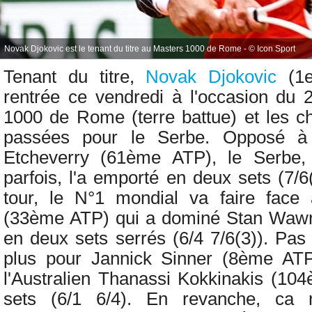
Novak Djokovic est le tenant du titre au Masters 1000 de Rome - © Icon Sport
Tenant du titre,
Novak Djokovic
(1
rentrée ce vendredi à l'occasion du
1000 de Rome (terre battue) et les c
passées pour le Serbe. Opposé à 
Etcheverry (61ème ATP), le Serbe,
parfois, l'a emporté en deux sets (7/
tour, le N°1 mondial va faire fac
(33ème ATP) qui a dominé
Stan Wawr
en deux sets serrés (6/4 7/6(3)). Pa
plus pour
Jannick Sinner (8ème ATP
l'Australien Thanassi Kokkinakis (1
sets (6/1 6/4). En revanche, ca 