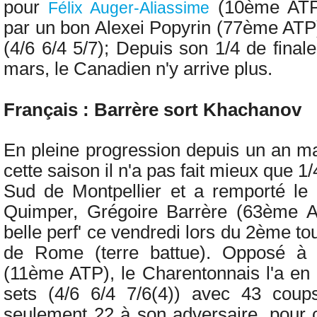
pour
(10ème ATP)
Félix Auger-Aliassime
par un bon Alexei Popyrin (77ème ATP
(4/6 6/4 5/7); Depuis son 1/4 de final
mars, le Canadien n'y arrive plus.
Français : Barrère sort Khachanov
En pleine progression depuis un an m
cette saison il n'a pas fait mieux que 1/
Sud de Montpellier et a remporté le
Quimper,
Grégoire Barrère (63ème A
belle perf' ce vendredi lors
du 2ème to
de Rome (terre battue). Opposé 
(11ème ATP), le Charentonnais l'a en 
sets (4/6 6/4 7/6(4)) avec 43 coup
seulement 22 à son adversaire, pour c