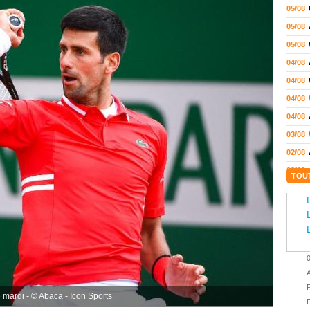
05/08
05/08
05/08
04/08
04/08
04/08
04/08
03/08
02/08
02/08
TOU
01/08
01/08
01/08
31/07
31/07
A
31/07
P
 mardi - © Abaca - Icon Sports
30/07
D