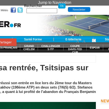
Jump to Navigation
Rechercher
Newsletter
Météo
t
Santé Forme
E-billetterie
-
+
St
A
A
0
artager
GRAND
CHALLENGER
COUPE
ES FRANÇAIS
ESPOIR
CHELEM
S ITF
DAVIS FED
CUP
S
sa rentrée, Tsitsipas sur
réussi son entrée en lice lors du 2ème tour du Masters
akhov (198ème ATP) en deux sets (7/6(5) 6/2). Stefanos
e, a quant à lui profité de l'abandon du Français Benjamin
NE