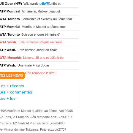
US Open (H/F)
Wild cards pour Monfils et...
ATP Montréal
Atmane in, Rublev déjà out
WTA Toronto
Sabalenka et Swiatek au 3ème tour
ATP Montréal
Monfils et Moutet au 2ème tour
WTA Toronto
Boisson encore éliminée d'...
WTA Wash.
Eala renverse Pegula en finale
ATP Wash.
Fritz domine Jodar en finale
WTA Memphis
Liutova, 16 ans et déjà titrée
ATP Wash.
Une finale Fritz/ Jodar
ATP Los Cabos
Géa remporte le titre !
TES LES NEWS
WTA Wash.
Eala domine Svitolina
Les + récents
ATP Wash.
De Minaur éliminé en 1/4
Les + commentés
ATP Los Cabos
Géa en finale !
Les + lus
ATP Los Cabos
1ère 1/2 finale pour Géa
04/08
Monfils et Moutet qualifiés au 2ème...
voir
04/08
WTA Washington
Svitolina et Pegula en 1/4
 21 ans, le Français Géa remporte son...
voir
31/07
ATP Wash.
Pas de 1/4 pour Humbert et Atmane
remière 1/2 finale ATP en carrière...
voir
04/08
WTA Washington
Déjà fini pour Fernandez
e Minaur domine Tsitsipas, Fritz et...
voir
27/07