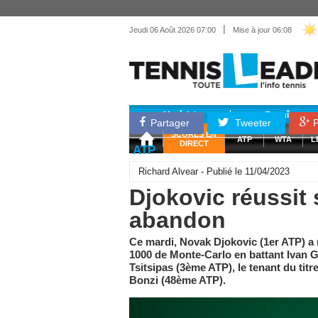
|
Jeudi 06 Août 2026 07:00
Mise à jour 06:08
Matériel
Entraînemen
Partager
Tweeter
P
SCORES EN
ATP
WTA
L
DIRECT
ATP
Richard Alvear - Publié le 11/04/2023
Djokovic réussit 
abandon
Ce mardi, Novak Djokovic (1er ATP) a 
1000 de Monte-Carlo en battant Ivan G
Tsitsipas (3ème ATP), le tenant du titr
Bonzi (48ème ATP).