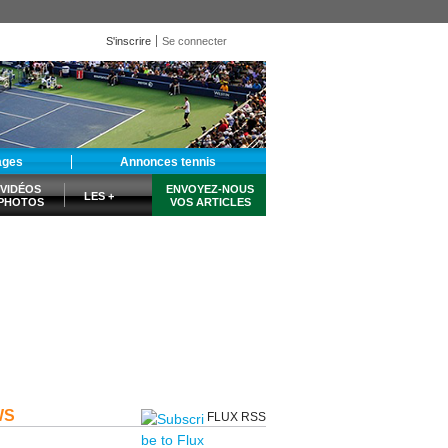
S'inscrire
Se connecter
ages
Annonces tennis
VIDÉOS
ENVOYEZ-NOUS
LES +
PHOTOS
VOS ARTICLES
WS
FLUX RSS