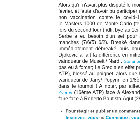
Alors qu'il n'avait plus disputé le m
février, et faute d'avoir pu participer
non vaccination contre le covid-
le
Masters 1000 de Monte-Carlo (terr
lors du second tour (ndlr, bye au 1
Serbe a eu besoin d'un set pour s
manches (7/6(5) 6/2). Breaké dan
immédiatement débreaké puis bouc
Djokovic a fait la différence en mili
vainqueur de Musetti/ Nardi.
Stefanos
pas eu à forcer; Le Grec a en effet 
ATP), blessé au poignet, alors que 
vainqueur de Jarry/ Popyrin en 1/8èm
dans le tournoi ! A noter, par ailleu
(16ème ATP) face à Alexande
Zverev
faire face à Roberto Bautista-Agut (
Pour réagir et publier un commentai
Inscrivez- vous
ou
Connectez- vou