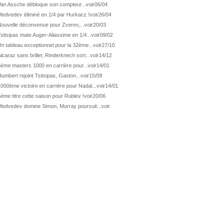
ATP Washington
De Minaur domine Tsitsipas
Van Assche débloque son compteur...
voir
06/04
Medvedev éliminé en 1/4 par Hurkacz !
voir
26/04
WTA Washington
Fernandez débute bien
Nouvelle déconvenue pour Zverev,...
voir
20/03
ATP Washington
Fritz et Musetti en 1/8èmes
sitsipas mate Auger-Aliassime en 1/4...
voir
09/02
WTA Prague
Tagger, premier sacre à 18 ans
n tableau exceptionnel pour la 32ème...
voir
27/10
ATP Estoril
Van Assche remporte son 1er...
lcaraz sans briller, Rinderknech sort...
voir
14/12
3ème masters 1000 en carrière pour...
voir
14/01
ATP Kitzbühel
Halys débloque son compteur !
umbert rejoint Tsitsipas, Gaston...
voir
15/09
ATP Estoril
Van Assche s'offre Rublev
000ème victoire en carrière pour Nadal...
voir
14/01
ATP Kitzbühel
Halys rallie les 1/2 finales
ème titre cette saison pour Rublev !
voir
20/06
ATP Estoril
Van Assche en 1/4 de finale
Medvedev domine Simon, Murray poursuit...
voir
ATP Estoril
Jacquet s'incline de...
ATP Kitzbühel
Halys domine Vacherot en deux...
ATP Kitzbühel
Halys maîtrise Djere
ATP Estoril
Wawrinka déjà out, Gaston en 1/...