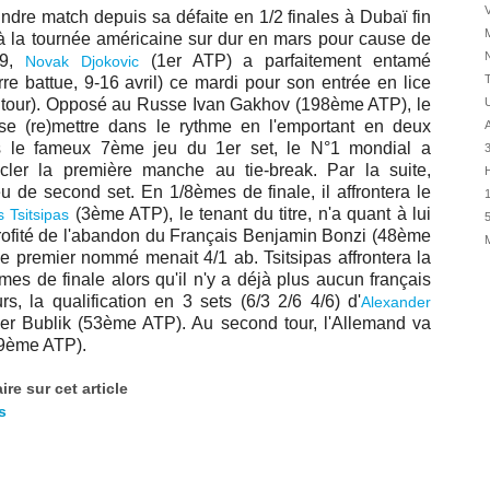
30/07
oindre match depuis sa défaite en 1/2 finales à Dubaï fin
28/07
 à
la tournée américaine sur dur en mars pour cause de
19,
(1er ATP) a parfaitement entamé
Novak Djokovic
28/07
T
e battue, 9-16 avril) ce mardi pour son entrée en lice
27/07
er tour). Opposé au Russe Ivan Gakhov (198ème ATP), le
U
27/07
e (re)mettre dans le rythme en l'emportant en deux
A
s le fameux 7ème jeu du 1er set, le N°1 mondial a
25/07
ler la première manche au tie-break. Par la suite,
H
25/07
eu de second set. En 1/8èmes de finale, il affrontera le
1
24/07
(3ème ATP), le tenant du titre, n'a quant à lui
 Tsitsipas
5
profité de l'abandon du Français
Benjamin Bonzi (48ème
24/07
le premier nommé menait 4/1 ab. Tsitsipas affrontera la
23/07
es de finale alors qu'il n'y a déjà plus aucun français
23/07
rs, la qualification en 3 sets (6/3 2/6 4/6) d'
Alexander
22/07
r Bublik (53ème ATP). Au second tour, l'Allemand va
29ème ATP).
22/07
re sur cet article
s