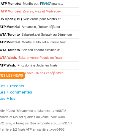
ATP Montréal
Monfils out, Fils et Atmane...
ATP Montréal
Zverev, Fritz et Medvedev...
US Open (H/F)
Wild cards pour Monfils et...
ATP Montréal
Atmane in, Rublev déjà out
WTA Toronto
Sabalenka et Swiatek au 3ème tour
ATP Montréal
Monfils et Moutet au 2ème tour
WTA Toronto
Boisson encore éliminée d'...
WTA Wash.
Eala renverse Pegula en finale
ATP Wash.
Fritz domine Jodar en finale
WTA Memphis
Liutova, 16 ans et déjà titrée
TES LES NEWS
ATP Wash.
Une finale Fritz/ Jodar
Les + récents
ATP Los Cabos
Géa remporte le titre !
Les + commentés
WTA Wash.
Eala domine Svitolina
Les + lus
ATP Wash.
De Minaur éliminé en 1/4
09h49
C'est l'hécatombe au Masters...
voir
06/08
ATP Los Cabos
Géa en finale !
onfils et Moutet qualifiés au 2ème...
voir
04/08
ATP Los Cabos
1ère 1/2 finale pour Géa
 21 ans, le Français Géa remporte son...
voir
31/07
WTA Washington
Svitolina et Pegula en 1/4
remière 1/2 finale ATP en carrière...
voir
04/08