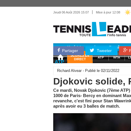
|
Jeudi 06 Août 2026 15:07
Mise à jour 12:08
Matériel
Entraînemen
Partager
Tweeter
P
SCORES EN
ATP
WTA
L
DIRECT
ATP
Richard Alvear - Publié le 02/11/2022
Djokovic solide
Ce mardi, Novak Djokovic (7ème ATP) 
1000 de Paris- Bercy en dominant Maxi
revanche, c'est fini pour Stan Wawri
après avoir eu 3 balles de match.