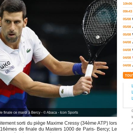
10h06
09h43
05/08
05/08
05/08
04/08
04/08
04/08
04/08
03/08
TOU
02/08
02/08
01/08
01/08
01/08
e finale ce mardi à Bercy - © Abaca - Icon Sports
M
31/07
itement sorti du piège Maxime Cressy (34ème ATP) lors
A
31/07
1/16èmes de finale du
Masters 1000 de Paris- Bercy; Le
P