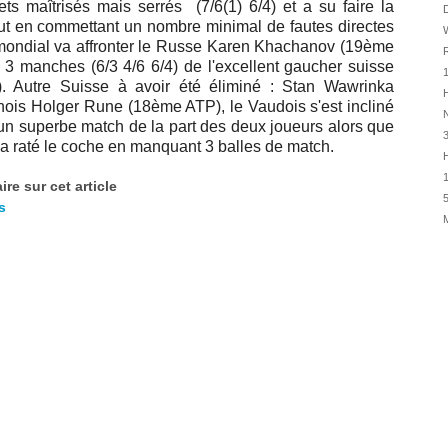
ts maîtrisés mais serrés (7/6(1) 6/4) et a su faire la
31/07
D
ut en commettant un nombre minimal de fautes directes
W
30/07
 mondial va affronter le Russe Karen Khachanov (19ème
R
30/07
en 3 manches (6/3 4/6 6/4) de l'excellent gaucher suisse
1
 Autre Suisse à avoir été éliminé : Stan Wawrinka
28/07
H
is Holger Rune (18ème ATP), le Vaudois s'est incliné
28/07
N
d'un superbe match de la part des deux joueurs alors que
27/07
 a raté le coche en manquant 3 balles de match.
H
27/07
1
re sur cet article
25/07
5
s
25/07
24/07
24/07
23/07
23/07