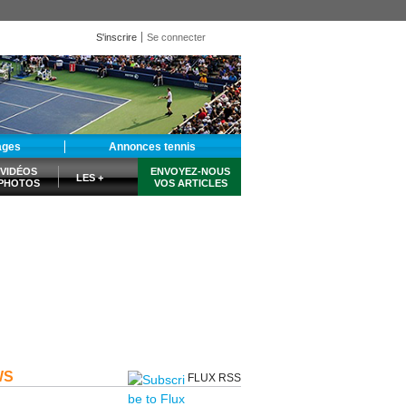
S'inscrire
Se connecter
ages
Annonces tennis
VIDÉOS
ENVOYEZ-NOUS
LES +
PHOTOS
VOS ARTICLES
WS
FLUX RSS