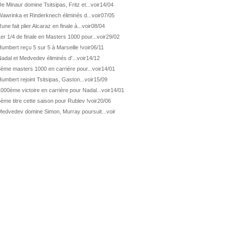
ATP Wash.
Pas de 1/4 pour Humbert et Atmane
e Minaur domine Tsitsipas, Fritz et...
voir
14/04
awrinka et Rinderknech éliminés d...
voir
07/05
WTA Washington
Déjà fini pour Fernandez
une fait plier Alcaraz en finale à...
voir
08/04
ATP Washington
De Minaur domine Tsitsipas
er 1/4 de finale en Masters 1000 pour...
voir
29/02
WTA Washington
Fernandez débute bien
umbert reçu 5 sur 5 à Marseille !
voir
06/11
ATP Washington
Fritz et Musetti en 1/8èmes
adal et Medvedev éliminés d'...
voir
14/12
3ème masters 1000 en carrière pour...
voir
14/01
WTA Prague
Tagger, premier sacre à 18 ans
umbert rejoint Tsitsipas, Gaston...
voir
15/09
ATP Estoril
Van Assche remporte son 1er...
000ème victoire en carrière pour Nadal...
voir
14/01
ATP Kitzbühel
Halys débloque son compteur !
ème titre cette saison pour Rublev !
voir
20/06
ATP Estoril
Van Assche s'offre Rublev
Medvedev domine Simon, Murray poursuit...
voir
ATP Kitzbühel
Halys rallie les 1/2 finales
ATP Estoril
Van Assche en 1/4 de finale
ATP Estoril
Jacquet s'incline de...
ATP Kitzbühel
Halys domine Vacherot en deux...