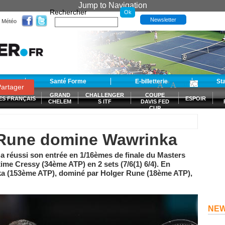
Jump to Navigation
Rechercher
Newsletter
Météo
t
Santé Forme
E-billetterie
-
+
St
A
A
0
artager
GRAND
CHALLENGER
COUPE
ES FRANÇAIS
ESPOIR
CHELEM
S ITF
DAVIS FED
CUP
S
, Rune domine Wawrinka
a réussi son entrée en 1/16èmes de finale du Masters
me Cressy (34ème ATP) en 2 sets (7/6(1) 6/4). En
nka (153ème ATP), dominé par Holger Rune (18ème ATP),
NE