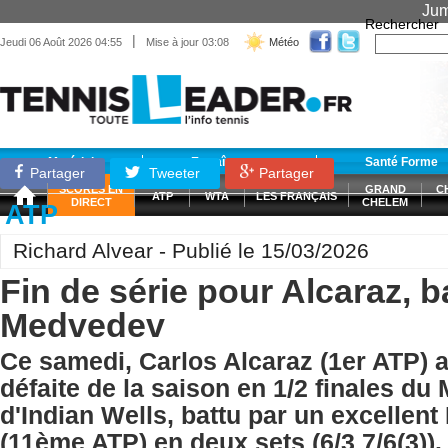
Jum
Rechercher
|
Jeudi 06 Août 2026 04:55
Mise à jour 03:08
Météo
Matériel
Entraînement
Santé Forme
Partager
Tweeter
Partager
SCORES EN
GRAND
C
ATP
WTA
LES FRANÇAIS
DIRECT
CHELEM
ATP
Richard Alvear - Publié le 15/03/2026
Fin de série pour Alcaraz, b
Medvedev
Ce samedi, Carlos Alcaraz (1er ATP) 
défaite de la saison en 1/2 finales du
d'Indian Wells, battu par un excellen
(11ème ATP) en deux sets (6/3 7/6(3)). 