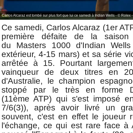
Carlos Alcaraz est tombé sur plus fort que lui ce samedi à Indian Wells - © Rolex 
Ce samedi,
Carlos Alcaraz (1er ATP
première défaite de la saison
du
Masters 1000 d'Indian Wells (
extérieur, 4-15 mars) et sa série vi
arrêtée à 15. Pourtant largemen
vainqueur de deux titres en 2
d'Australie, le champion espagno
stoppé par le
très en forme
(11ème ATP) qui s'est imposé en
7/6(3)), après avoir livré un g
souvent, c'est en effet le joueur 
l'échange, ce qui est rare face à 