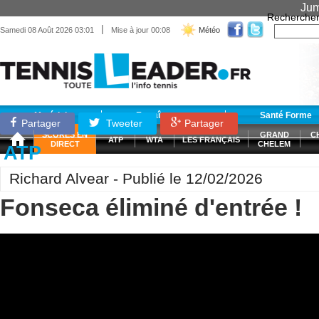
Jum
Recherche
|
Samedi 08 Août 2026 03:01
Mise à jour 00:08
Météo
Matériel
Entraînement
Santé Forme
Partager
Tweeter
Partager
SCORES EN
GRAND
C
ATP
WTA
LES FRANÇAIS
DIRECT
CHELEM
ATP
Richard Alvear - Publié le 12/02/2026
Fonseca éliminé d'entrée !