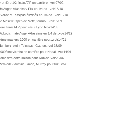
ATP Wash.
De Minaur éliminé en 1/4
remière 1/2 finale ATP en carrière...
voir
07/02
n Auger-Aliassime/ Fils en 1/4 de...
voir
18/10
ATP Los Cabos
Géa en finale !
verev et Tsitsipas éliminés en 1/4 de...
voir
16/10
ATP Los Cabos
1ère 1/2 finale pour Géa
e Moselle Open de Metz, tournoi...
voir
15/09
WTA Washington
Svitolina et Pegula en 1/4
ère finale ATP pour Fils à Lyon !
voir
14/05
ATP Wash.
Pas de 1/4 pour Humbert et Atmane
jokovic mate Auger-Aliassime en 1/4 de...
voir
14/12
3ème masters 1000 en carrière pour...
voir
14/01
WTA Washington
Déjà fini pour Fernandez
umbert rejoint Tsitsipas, Gaston...
voir
15/09
ATP Washington
De Minaur domine Tsitsipas
000ème victoire en carrière pour Nadal...
voir
14/01
WTA Washington
Fernandez débute bien
ème titre cette saison pour Rublev !
voir
20/06
ATP Washington
Fritz et Musetti en 1/8èmes
Medvedev domine Simon, Murray poursuit...
voir
WTA Prague
Tagger, premier sacre à 18 ans
ATP Estoril
Van Assche remporte son 1er...
ATP Kitzbühel
Halys débloque son compteur !
ATP Estoril
Van Assche s'offre Rublev