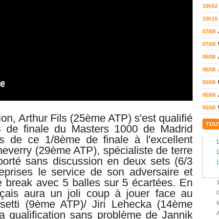
10h52
10h15
07/08
07/08
06/08
06/08
05/08
05/08
05/08
on, Arthur Fils (25ème ATP) s'est qualifié
04/08
TOU
/4 de finale du Masters 1000 de Madrid
04/08
rs de ce 1/8ème de finale à l'excellent
04/08
everry (29ème ATP), spécialiste de terre
mporté sans discussion en deux sets (6/3
04/08
eprises le service de son adversaire et
03/08
 break avec 5 balles sur 5 écartées. En
02/08
nçais aura un joli coup à jouer face au
02/08
setti (9ème ATP)/ Jiri Lehecka (14ème
M
01/08
a qualification sans problème de Jannik
A