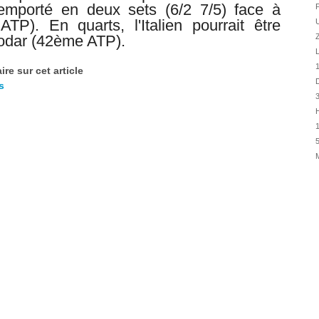
01/08
 emporté en deux sets (6/2 7/5) face à
P
P). En quarts, l'Italien pourrait être
U
01/08
Jodar (42ème ATP).
Z
31/07
L
31/07
1
re sur cet article
31/07
D
s
30/07
H
30/07
1
28/07
5
28/07
27/07
27/07
25/07
25/07