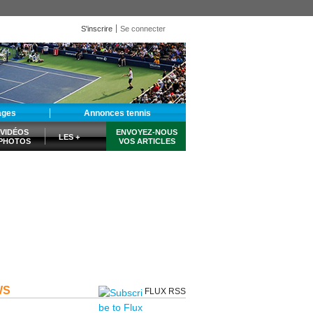
S'inscrire
Se connecter
ages
Annonces tennis
VIDÉOS
ENVOYEZ-NOUS
LES +
PHOTOS
VOS ARTICLES
WS
FLUX RSS