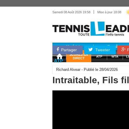
|
Samedi 08 Août 2026 19:58
Mise à jour 18:08
Matériel
Entraînemen
Partager
Tweeter
P
SCORES EN
ATP
WTA
L
DIRECT
ATP
Richard Alvear - Publié le 28/04/2026
Intraitable, Fils f