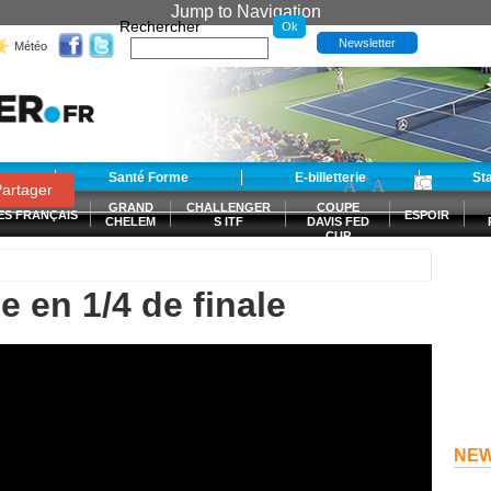
Jump to Navigation
Rechercher
Newsletter
Météo
t
Santé Forme
E-billetterie
-
+
St
A
A
0
artager
GRAND
CHALLENGER
COUPE
ES FRANÇAIS
ESPOIR
CHELEM
S ITF
DAVIS FED
CUP
S
ile en 1/4 de finale
NE