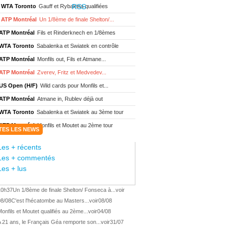
WTA Toronto
Gauff et Rybakina qualifiées
ATP Montréal
Un 1/8ème de finale Shelton/...
ATP Montréal
Fils et Rinderknech en 1/8èmes
WTA Toronto
Sabalenka et Swiatek en contrôle
ATP Montréal
Monfils out, Fils et Atmane...
ATP Montréal
Zverev, Fritz et Medvedev...
US Open (H/F)
Wild cards pour Monfils et...
ATP Montréal
Atmane in, Rublev déjà out
WTA Toronto
Sabalenka et Swiatek au 3ème tour
ATP Montréal
Monfils et Moutet au 2ème tour
TES LES NEWS
WTA Toronto
Boisson encore éliminée d'...
Les + récents
WTA Wash.
Eala renverse Pegula en finale
Les + commentés
ATP Wash.
Fritz domine Jodar en finale
Les + lus
WTA Memphis
Liutova, 16 ans et déjà titrée
10h37
Un 1/8ème de finale Shelton/ Fonseca à...
voir
ATP Wash.
Une finale Fritz/ Jodar
08/08
C'est l'hécatombe au Masters...
voir
08/08
ATP Los Cabos
Géa remporte le titre !
onfils et Moutet qualifiés au 2ème...
voir
04/08
WTA Wash.
Eala domine Svitolina
 21 ans, le Français Géa remporte son...
voir
31/07