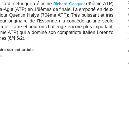
31/07
D
d card, celui qui a éliminé
(45ème ATP)
Richard Gasquet
a-Agut (ATP) en 1/8èmes de finale, l'a emporté en deux
H
30/07
riote Quentin Halys (70ème ATP); Très puissant et très
30/07
eur originaire de l'Essonne n'a concédé qu'une seule
S
28/07
rnier carré et pour un challenge encore plus important,
B
ème ATP) qui a dominé son compatriote italien
Lorenzo
28/07
C
s (6/4 6/2).
27/07
H
27/07
re sur cet article
1
25/07
s
5
25/07
24/07
24/07
23/07
23/07