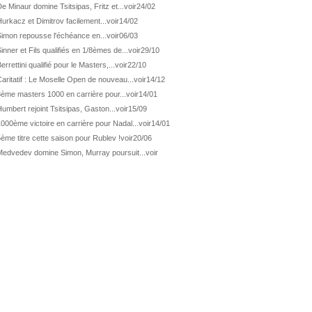
ATP Wash.
Pas de 1/4 pour Humbert et Atmane
e Minaur domine Tsitsipas, Fritz et...
voir
24/02
urkacz et Dimitrov facilement...
voir
14/02
WTA Washington
Déjà fini pour Fernandez
Simon repousse l'échéance en...
voir
06/03
ATP Washington
De Minaur domine Tsitsipas
inner et Fils qualifiés en 1/8èmes de...
voir
29/10
WTA Washington
Fernandez débute bien
errettini qualifié pour le Masters,...
voir
22/10
ATP Washington
Fritz et Musetti en 1/8èmes
aritatif : Le Moselle Open de nouveau...
voir
14/12
3ème masters 1000 en carrière pour...
voir
14/01
WTA Prague
Tagger, premier sacre à 18 ans
umbert rejoint Tsitsipas, Gaston...
voir
15/09
ATP Estoril
Van Assche remporte son 1er...
000ème victoire en carrière pour Nadal...
voir
14/01
ATP Kitzbühel
Halys débloque son compteur !
ème titre cette saison pour Rublev !
voir
20/06
ATP Estoril
Van Assche s'offre Rublev
Medvedev domine Simon, Murray poursuit...
voir
ATP Kitzbühel
Halys rallie les 1/2 finales
ATP Estoril
Van Assche en 1/4 de finale
ATP Estoril
Jacquet s'incline de...
ATP Kitzbühel
Halys domine Vacherot en deux...