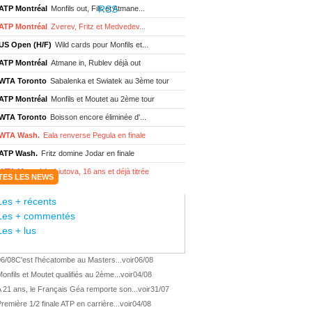
ATP Montréal
Monfils out, Fils et Atmane...
ATP Montréal
Zverev, Fritz et Medvedev...
US Open (H/F)
Wild cards pour Monfils et...
ATP Montréal
Atmane in, Rublev déjà out
WTA Toronto
Sabalenka et Swiatek au 3ème tour
ATP Montréal
Monfils et Moutet au 2ème tour
WTA Toronto
Boisson encore éliminée d'...
WTA Wash.
Eala renverse Pegula en finale
ATP Wash.
Fritz domine Jodar en finale
WTA Memphis
Liutova, 16 ans et déjà titrée
TES LES NEWS
ATP Wash.
Une finale Fritz/ Jodar
Les + récents
ATP Los Cabos
Géa remporte le titre !
Les + commentés
WTA Wash.
Eala domine Svitolina
Les + lus
ATP Wash.
De Minaur éliminé en 1/4
06/08
C'est l'hécatombe au Masters...
voir
06/08
ATP Los Cabos
Géa en finale !
onfils et Moutet qualifiés au 2ème...
voir
04/08
ATP Los Cabos
1ère 1/2 finale pour Géa
 21 ans, le Français Géa remporte son...
voir
31/07
WTA Washington
Svitolina et Pegula en 1/4
remière 1/2 finale ATP en carrière...
voir
04/08