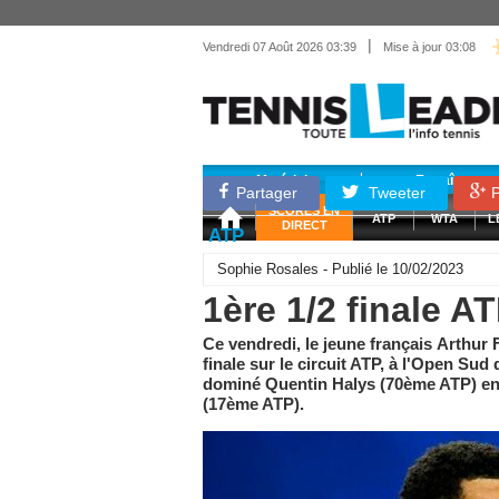
|
Vendredi 07 Août 2026 03:39
Mise à jour 03:08
Matériel
Entraînemen
Partager
Tweeter
P
SCORES EN
ATP
WTA
L
DIRECT
ATP
Sophie Rosales - Publié le 10/02/2023
1ère 1/2 finale AT
Ce vendredi, le jeune français Arthur 
finale sur le circuit ATP, à l'Open Sud
dominé Quentin Halys (70ème ATP) en d
(17ème ATP).