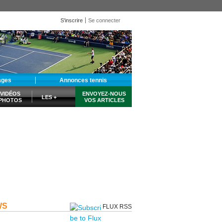
S'inscrire
Se connecter
ages
Annonces tennis
VIDÉOS
ENVOYEZ-NOUS
LES +
PHOTOS
VOS ARTICLES
WS
FLUX RSS