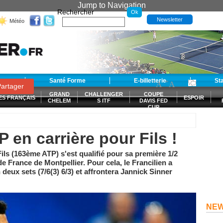
Jump to Navigation
Rechercher
Newsletter
Météo
t
Santé Forme
E-billetterie
-
+
St
A
A
0
artager
GRAND
CHALLENGER
COUPE
ES FRANÇAIS
ESPOIR
CHELEM
S ITF
DAVIS FED
CUP
S
P en carrière pour Fils !
Fils (163ème ATP) s'est qualifié pour sa première 1/2
 de France de Montpellier. Pour cela, le Francilien a
eux sets (7/6(3) 6/3) et affrontera Jannick Sinner
NE