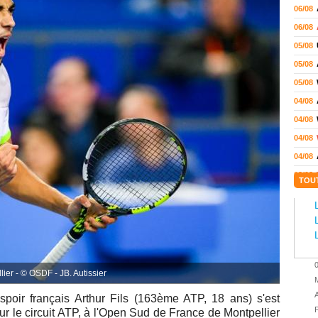
06/08
06/08
05/08
05/08
05/08
04/08
04/08
04/08
04/08
03/08
TOU
02/08
02/08
01/08
01/08
01/08
lier - © OSDF - JB. Autissier
M
31/07
A
spoir français
Arthur Fils (163ème ATP, 18 ans) s'est
31/07
P
ur le circuit ATP, à
l'Open Sud de France de Montpellier