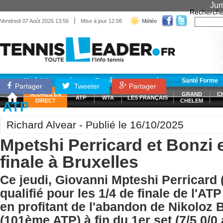
Jum
Recherche
|
Vendredi 07 Août 2026 13:56
Mise à jour 12:08
Météo
Matériel
Entraînement
Santé Forme
Partager
Tweeter
Partager
SCORES EN
GRAND
C
ATP
WTA
LES FRANÇAIS
DIRECT
CHELEM
ATP
Richard Alvear - Publié le 16/10/2025
Mpetshi Perricard et Bonzi 
finale à Bruxelles
Ce jeudi, Giovanni Mpteshi Perricard
qualifié pour les 1/4 de finale de l'AT
en profitant de l'abandon de Nikoloz B
(101ème ATP) à fin du 1er set (7/5 0/0 