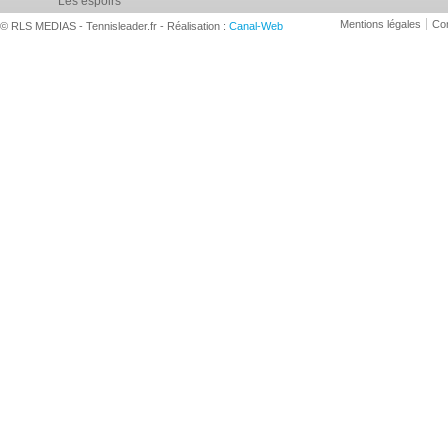
Les espoirs
Mentions légales
Con
© RLS MEDIAS - Tennisleader.fr - Réalisation :
Canal-Web