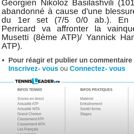
Géorgien Nikoloz Basilashvili (1
abandonné à cause d'une blessure 
du 1er set (7/5 0/0 ab.). En
Perricard va affronter la vainq
Musetti (8ème ATP)/ Yannick H
ATP).
Pour réagir et publier un commentaire s
Inscrivez- vous
ou
Connectez- vous
INFOS TENNIS
INFOS PRATIQUES
Scores en direct
Matériel
Actualité ATP
Entraînement
Actualité WTA
Santé/ forme
Grand Chelem
Stages
Classement ATP
Classement WTA
Les Français