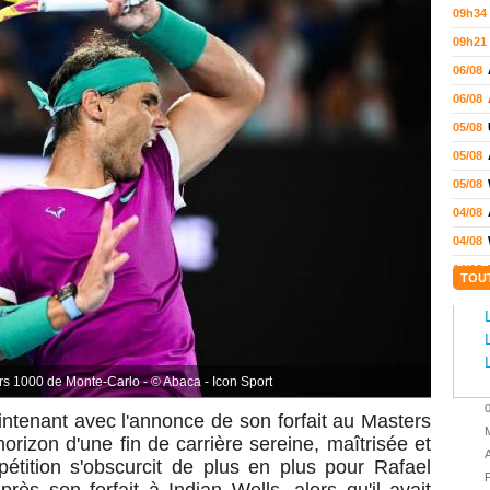
09h34
09h21
06/08
06/08
05/08
05/08
05/08
04/08
04/08
04/08
TOU
04/08
03/08
02/08
ers 1000 de Monte-Carlo - © Abaca - Icon Sport
02/08
01/08
ntenant avec l'annonce de son forfait au
Masters
M
'horizon d'une fin de carrière sereine, maîtrisée et
01/08
A
étition s'obscurcit de plus en plus pour Rafael
01/08
P