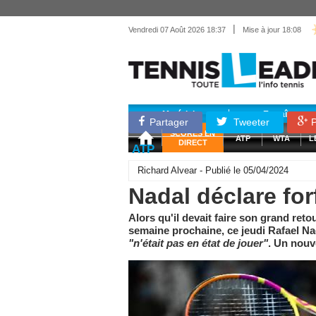
|
Vendredi 07 Août 2026 18:37
Mise à jour 18:08
Matériel
Entraînemen
Partager
Tweeter
P
SCORES EN
ATP
WTA
L
DIRECT
ATP
Richard Alvear - Publié le 05/04/2024
Nadal déclare for
Alors qu'il devait faire son grand ret
semaine prochaine, ce jeudi Rafael Nad
"n'était pas en état de jouer"
. Un nouve