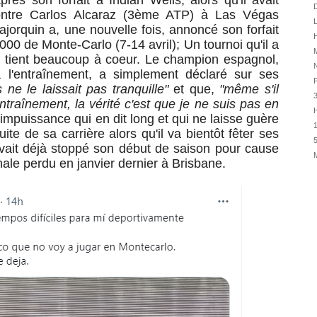
après son forfait à
Indian Wells, alors qu'il avait
31/07
D
ontre Carlos Alcaraz (3ème ATP) à Las Végas
L
31/07
jorquin a, une nouvelle fois, annoncé son forfait
H
31/07
000 de Monte-Carlo (7-14 avril); Un tournoi qu'il a
M
ui tient beaucoup à coeur. Le champion espagnol,
30/07
N
 à l'entraînement, a simplement déclaré
sur ses
30/07
 ne le laissait pas tranquille"
et que,
"même s'il
28/07
entraînement, la vérité c'est que je ne suis pas en
H
28/07
impuissance qui en dit long et qui ne laisse guère
1
ite de sa carrière alors qu'il va bientôt fêter ses
27/07
5
ait déjà stoppé son début de saison
pour cause
27/07
nale perdu en janvier dernier à Brisbane.
25/07
25/07
24/07
24/07