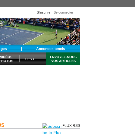
S'inscrire
Se connecter
ages
Annonces tennis
VIDÉOS
ENVOYEZ-NOUS
LES +
PHOTOS
VOS ARTICLES
WS
FLUX RSS