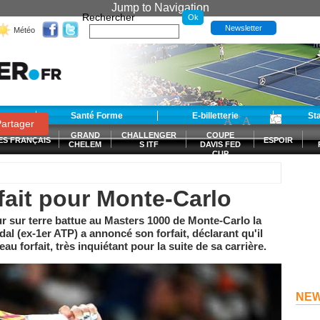
Jump to Navigation
Rechercher
Newsletter
Météo
t
Santé Forme
E-billetterie
-
+
St
A
A
0
artager
GRAND
CHALLENGER
COUPE
ES FRANÇAIS
ESPOIR
CHELEM
S ITF
DAVIS FED
CUP
S
fait pour Monte-Carlo
our sur terre battue au Masters 1000 de Monte-Carlo la
al (ex-1er ATP) a annoncé son forfait, déclarant qu'il
au forfait, très inquiétant pour la suite de sa carrière.
NE