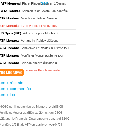
ATP Montréal
Fils et Rinderknech en 1/8èmes
WTA Toronto
Sabalenka et Swiatek en contrôle
ATP Montréal
Monfils out, Fils et Atmane...
ATP Montréal
Zverev, Fritz et Medvedev...
US Open (H/F)
Wild cards pour Monfils et...
ATP Montréal
Atmane in, Rublev déjà out
WTA Toronto
Sabalenka et Swiatek au 3ème tour
ATP Montréal
Monfils et Moutet au 2ème tour
WTA Toronto
Boisson encore éliminée d'...
WTA Wash.
Eala renverse Pegula en finale
TES LES NEWS
ATP Wash.
Fritz domine Jodar en finale
Les + récents
WTA Memphis
Liutova, 16 ans et déjà titrée
Les + commentés
ATP Wash.
Une finale Fritz/ Jodar
Les + lus
ATP Los Cabos
Géa remporte le titre !
06/08
C'est l'hécatombe au Masters...
voir
06/08
WTA Wash.
Eala domine Svitolina
onfils et Moutet qualifiés au 2ème...
voir
04/08
ATP Wash.
De Minaur éliminé en 1/4
 21 ans, le Français Géa remporte son...
voir
31/07
ATP Los Cabos
Géa en finale !
remière 1/2 finale ATP en carrière...
voir
04/08