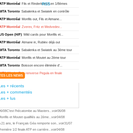
ATP Montréal
Fils et Rinderknech en 1/8èmes
WTA Toronto
Sabalenka et Swiatek en contrôle
ATP Montréal
Monfils out, Fils et Atmane...
ATP Montréal
Zverev, Fritz et Medvedev...
US Open (H/F)
Wild cards pour Monfils et...
ATP Montréal
Atmane in, Rublev déjà out
WTA Toronto
Sabalenka et Swiatek au 3ème tour
ATP Montréal
Monfils et Moutet au 2ème tour
WTA Toronto
Boisson encore éliminée d'...
WTA Wash.
Eala renverse Pegula en finale
TES LES NEWS
ATP Wash.
Fritz domine Jodar en finale
Les + récents
WTA Memphis
Liutova, 16 ans et déjà titrée
Les + commentés
ATP Wash.
Une finale Fritz/ Jodar
Les + lus
ATP Los Cabos
Géa remporte le titre !
06/08
C'est l'hécatombe au Masters...
voir
06/08
WTA Wash.
Eala domine Svitolina
onfils et Moutet qualifiés au 2ème...
voir
04/08
ATP Wash.
De Minaur éliminé en 1/4
 21 ans, le Français Géa remporte son...
voir
31/07
ATP Los Cabos
Géa en finale !
remière 1/2 finale ATP en carrière...
voir
04/08