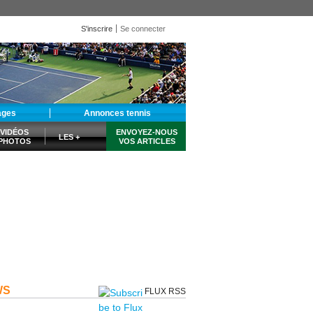
S'inscrire
Se connecter
ages
Annonces tennis
VIDÉOS
ENVOYEZ-NOUS
LES +
PHOTOS
VOS ARTICLES
WS
FLUX RSS