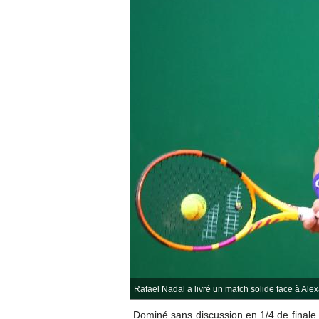
Rafael Nadal a livré un match solide face à Ale
Dominé sans discussion en
1/4 de final