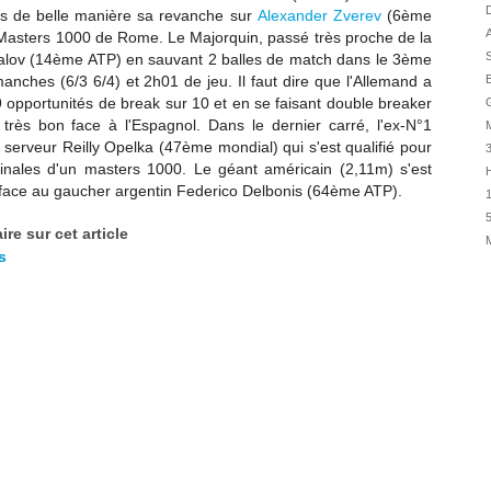
31/07
D
s de belle manière sa revanche sur
Alexander Zverev
(6ème
A
Masters 1000 de Rome. Le Majorquin, passé très proche de la
31/07
S
alov (14ème ATP)
en sauvant 2 balles de match dans le 3ème
31/07
nches (6/3 6/4) et 2h01 de jeu. Il faut dire que l'Allemand a
B
30/07
 opportunités de break sur 10 et en se faisant double breaker
G
30/07
très bon face à l'Espagnol. Dans le dernier carré, l'ex-N°1
 serveur Reilly Opelka (47ème mondial) qui s'est qualifié pour
28/07
finales d'un masters 1000. Le géant américain (2,11m) s'est
H
28/07
) face au gaucher argentin Federico Delbonis (64ème ATP).
1
27/07
5
re sur cet article
27/07
s
25/07
25/07
24/07
24/07