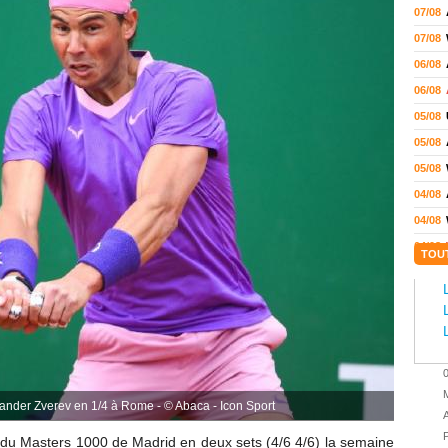
07/08
07/08
06/08
06/08
05/08
05/08
05/08
04/08
04/08
04/08
TOU
04/08
03/08
02/08
02/08
01/08
M
01/08
xander Zverev en 1/4 à Rome - © Abaca - Icon Sport
A
01/08
P
e du Masters 1000 de Madrid en deux sets (4/6 4/6) la semaine