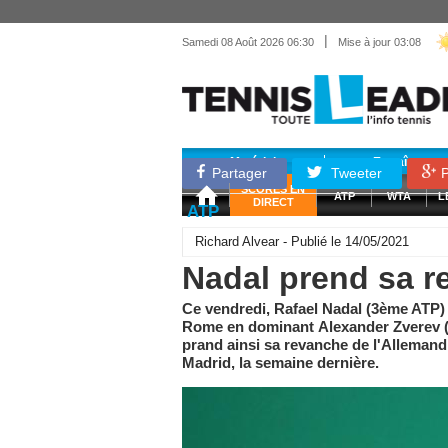
|
Samedi 08 Août 2026 06:30
Mise à jour 03:08
Matériel
Entraînemen
Partager
Tweeter
P
SCORES EN
ATP
WTA
L
DIRECT
ATP
Richard Alvear - Publié le 14/05/2021
Nadal prend sa r
Ce vendredi, Rafael Nadal (3ème ATP) s
Rome en dominant Alexander Zverev (
prand ainsi sa revanche de l'Allemand 
Madrid, la semaine dernière.