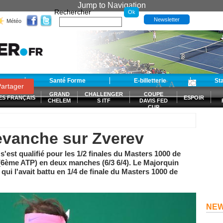
Jump to Navigation
Rechercher
Newsletter
Météo
t
Santé Forme
E-billetterie
-
+
St
A
A
0
artager
GRAND
CHALLENGER
COUPE
ES FRANÇAIS
ESPOIR
CHELEM
S ITF
DAVIS FED
CUP
S
evanche sur Zverev
'est qualifié pour les 1/2 finales du Masters 1000 de
6ème ATP) en deux manches (6/3 6/4). Le Majorquin
qui l'avait battu en 1/4 de finale du Masters 1000 de
NE