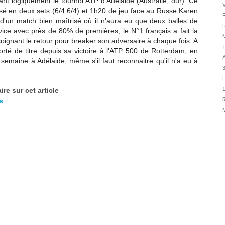
ant logiquement le
tournoi ATP d'Adélaide (Australie, dur). Ce
30/07
osé en deux sets (6/4 6/4) et 1h20 de jeu face au Russe Karen
28/07
'un match bien maîtrisé où il n'aura eu que deux balles de
R
28/07
rvice avec près de 80% de premières, le N°1 français a fait la
M
soignant le retour pour breaker son adversaire à chaque fois. A
27/07
T
orté de titre depuis sa victoire à l'ATP 500 de Rotterdam, en
27/07
A
 semaine à Adélaide, même s'il faut reconnaitre qu'il n'a eu à
25/07
H
25/07
1
re sur cet article
24/07
5
s
24/07
23/07
23/07
22/07
22/07