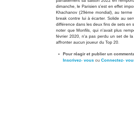
parfaitement sa saison 2022 en remport
dimanche, le Parisien s'est en effet imp
Khachanov (29ème mondial), au terme d
break contre lui à écarter. Solide au se
différence dans les deux fins de sets en 
noter que Monfils, qui n'avait plus remp
février 2020, n'a pas perdu un set de la
affronter aucun joueur du Top 20.
Pour réagir et publier un commentai
Inscrivez- vous
ou
Connectez- vou