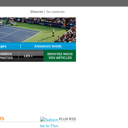
S'inscrire
Se connecter
ages
Annonces tennis
VIDÉOS
ENVOYEZ-NOUS
LES +
PHOTOS
VOS ARTICLES
WS
FLUX RSS