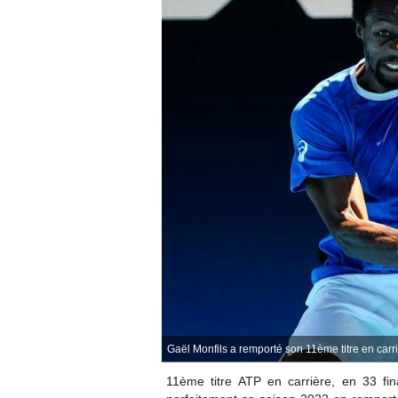
Gaël Monfils a remporté son 11ème titre en carr
11ème titre ATP en carrière, en 33 fi