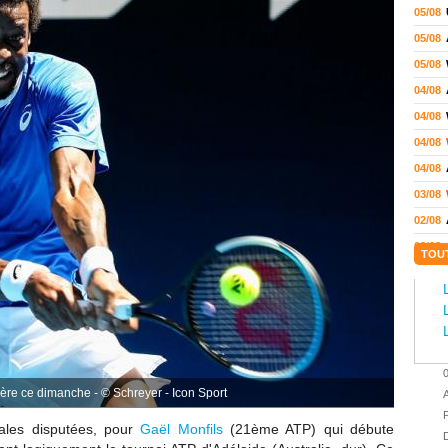
05/08
05/08
05/08
04/08
04/08
04/08
04/08
03/08
02/08
02/08
TOU
01/08
01/08
01/08
31/07
31/07
ière ce dimanche - © Schreyer - Icon Sport
A
31/07
P
nales disputées, pour
Gaël Monfils
(21ème ATP) qui débute
30/07
D