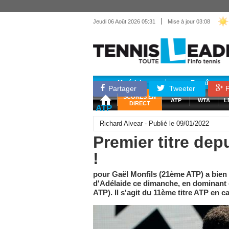
|
Jeudi 06 Août 2026 05:31
Mise à jour 03:08
Matériel
Entraînemen
Partager
Tweeter
P
SCORES EN
ATP
WTA
L
DIRECT
ATP
Richard Alvear - Publié le 09/01/2022
Premier titre dep
!
pour Gaël Monfils (21ème ATP) a bien
d'Adélaide ce dimanche, en dominant 
ATP). Il s'agit du 11ème titre ATP en ca