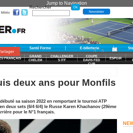
Jump to Navigation
Rechercher
Newsletter
Météo
t
Santé Forme
E-billetterie
-
+
St
A
A
0
artager
GRAND
CHALLENGER
COUPE
ES FRANÇAIS
ESPOIR
CHELEM
S ITF
DAVIS FED
CUP
S
uis deux ans pour Monfils
 débuté sa saison 2022 en remportant le tournoi ATP
en deux sets (6/4 6/4) le Russe Karen Khachanov (29ème
rrière pour le N°1 français.
NE