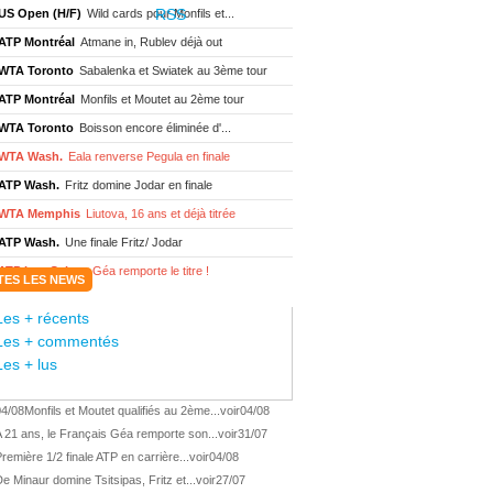
US Open (H/F)
Wild cards pour Monfils et...
ATP Montréal
Atmane in, Rublev déjà out
WTA Toronto
Sabalenka et Swiatek au 3ème tour
ATP Montréal
Monfils et Moutet au 2ème tour
WTA Toronto
Boisson encore éliminée d'...
WTA Wash.
Eala renverse Pegula en finale
ATP Wash.
Fritz domine Jodar en finale
WTA Memphis
Liutova, 16 ans et déjà titrée
ATP Wash.
Une finale Fritz/ Jodar
ATP Los Cabos
Géa remporte le titre !
TES LES NEWS
WTA Wash.
Eala domine Svitolina
Les + récents
ATP Wash.
De Minaur éliminé en 1/4
Les + commentés
ATP Los Cabos
Géa en finale !
Les + lus
ATP Los Cabos
1ère 1/2 finale pour Géa
04/08
Monfils et Moutet qualifiés au 2ème...
voir
04/08
WTA Washington
Svitolina et Pegula en 1/4
 21 ans, le Français Géa remporte son...
voir
31/07
ATP Wash.
Pas de 1/4 pour Humbert et Atmane
remière 1/2 finale ATP en carrière...
voir
04/08
WTA Washington
Déjà fini pour Fernandez
e Minaur domine Tsitsipas, Fritz et...
voir
27/07