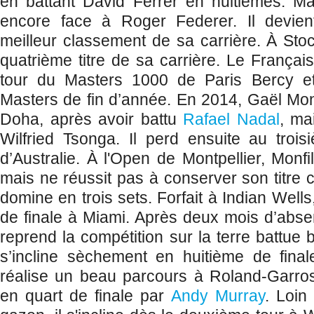
en battant David Ferrer en huitièmes. Ma
encore face à Roger Federer. Il devien
meilleur classement de sa carrière. À Stoc
quatrième titre de sa carrière. Le Françai
tour du Masters 1000 de Paris Bercy et
Masters de fin d’année. En 2014, Gaël Monfil
Doha, après avoir battu
Rafael Nadal
, ma
Wilfried Tsonga. Il perd ensuite au troi
d’Australie. À l'Open de Montpellier, Monfi
mais ne réussit pas à conserver son titre 
domine en trois sets. Forfait à Indian Wells
de finale à Miami. Après deux mois d’absen
reprend la compétition sur la terre battue 
s’incline sèchement en huitième de final
réalise un beau parcours à Roland-Garros
en quart de finale par
Andy Murray
. Loin