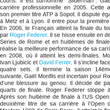
courts. Il est surnommé "Sliderman". Gaë
carrière professionnelle en 2005. Cette a
son premier titre ATP à Sopot. Il dispute ég
à Metz et à Lyon. Il entre pour la première
En 2006, le Français atteint la finale du t
par
Roger Federer
. Il se hisse ensuite en 
Series de Rome et en huitièmes de finale
réalise la meilleure performance de sa car
en 2008, où il atteint les demi-finales. M
Ivan Ljubicic et
David Ferrer
. Il s’incline f
quatre sets. Il termine la saison 14èm
suivante, Gaël Monfils est incertain pour 
d’une blessure au genou. Il décide de part
quarts de finale. Roger Federer stoppe 
Après son huitième de finale à l’US Open,
deuxième titre de sa carrière à l’Open 