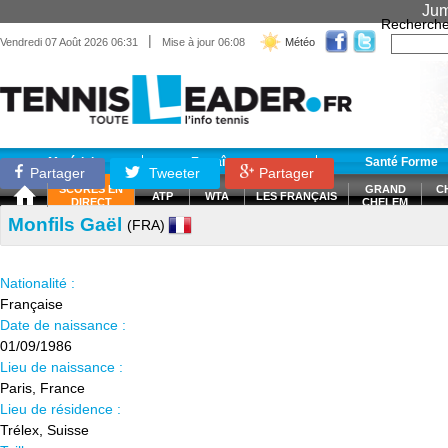
Jum
Recherche
|
Vendredi 07 Août 2026 06:31
Mise à jour 06:08
Météo
Matériel
Entraînement
Santé Forme
Partager
Tweeter
Partager
SCORES EN
GRAND
C
ATP
WTA
LES FRANÇAIS
DIRECT
CHELEM
Monfils Gaël
(FRA)
Nationalité :
Française
Date de naissance :
01/09/1986
Lieu de naissance :
Paris, France
Lieu de résidence :
Trélex, Suisse