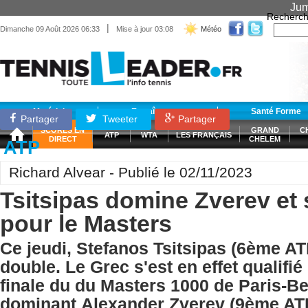
Jum
Recherch
|
Dimanche 09 Août 2026 06:33
Mise à jour 03:08
Météo
Matériel
Entraînement
Santé Forme
Partager
Tweeter
Partager
SCORES EN
GRAND
C
ATP
WTA
LES FRANÇAIS
DIRECT
CHELEM
ATP
Richard Alvear - Publié le 02/11/2023
Tsitsipas domine Zverev et s
pour le Masters
Ce jeudi, Stefanos Tsitsipas (6ème ATP
double. Le Grec s'est en effet qualifié
finale du du Masters 1000 de Paris-Be
dominant Alexander Zverev (9ème AT