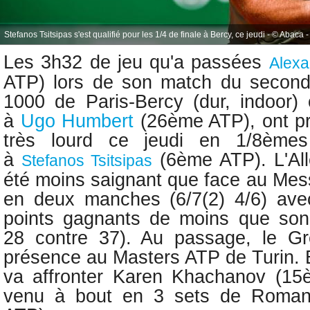
Stefanos Tsitsipas s'est qualifié pour les 1/4 de finale à Bercy, ce jeudi - © Abaca -
Les 3h32 de jeu qu'a passées
Alexa
ATP)
lors de son match du secon
1000 de Paris-Bercy (dur, indoor)
à
Ugo Humbert
(26ème ATP), ont p
très lourd ce jeudi en 1/8èmes
à
(6ème ATP). L'All
Stefanos Tsitsipas
été moins saignant que face au Messi
en deux manches (6/7(2) 4/6) ave
points gagnants de moins que son 
28 contre 37). Au passage, le G
présence au Masters ATP de Turin. En
va affronter
Karen Khachanov (15è
venu à bout en 3 sets de Roman 