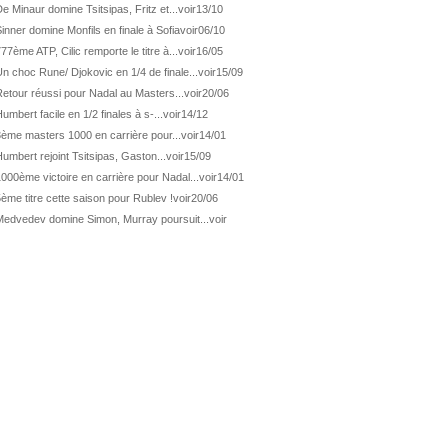
ATP Los Cabos
1ère 1/2 finale pour Géa
e Minaur domine Tsitsipas, Fritz et...
voir
13/10
inner domine Monfils en finale à Sofia
voir
06/10
WTA Washington
Svitolina et Pegula en 1/4
77ème ATP, Cilic remporte le titre à...
voir
16/05
ATP Wash.
Pas de 1/4 pour Humbert et Atmane
n choc Rune/ Djokovic en 1/4 de finale...
voir
15/09
WTA Washington
Déjà fini pour Fernandez
etour réussi pour Nadal au Masters...
voir
20/06
ATP Washington
De Minaur domine Tsitsipas
umbert facile en 1/2 finales à s-...
voir
14/12
3ème masters 1000 en carrière pour...
voir
14/01
WTA Washington
Fernandez débute bien
umbert rejoint Tsitsipas, Gaston...
voir
15/09
ATP Washington
Fritz et Musetti en 1/8èmes
000ème victoire en carrière pour Nadal...
voir
14/01
WTA Prague
Tagger, premier sacre à 18 ans
ème titre cette saison pour Rublev !
voir
20/06
ATP Estoril
Van Assche remporte son 1er...
Medvedev domine Simon, Murray poursuit...
voir
ATP Kitzbühel
Halys débloque son compteur !
ATP Estoril
Van Assche s'offre Rublev
ATP Kitzbühel
Halys rallie les 1/2 finales
ATP Estoril
Van Assche en 1/4 de finale