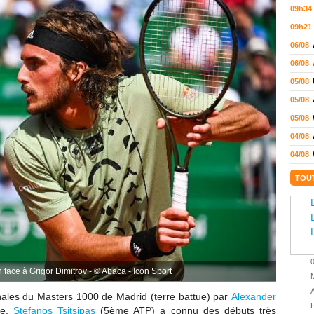
09h34
09h21
06/08
06/08
05/08
05/08
05/08
04/08
04/08
04/08
TOU
04/08
03/08
02/08
02/08
01/08
 face à Grigor Dimitrov - © Abaca - Icon Sport
M
01/08
A
inales du
Masters 1000 de Madrid (terre battue) par
Alexander
01/08
P
re,
Stefanos Tsitsipas
(5ème ATP) a connu des débuts très