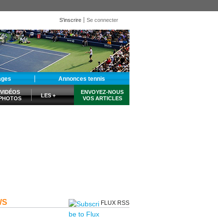
S'inscrire
Se connecter
ages
Annonces tennis
VIDÉOS
ENVOYEZ-NOUS
LES +
PHOTOS
VOS ARTICLES
WS
FLUX RSS