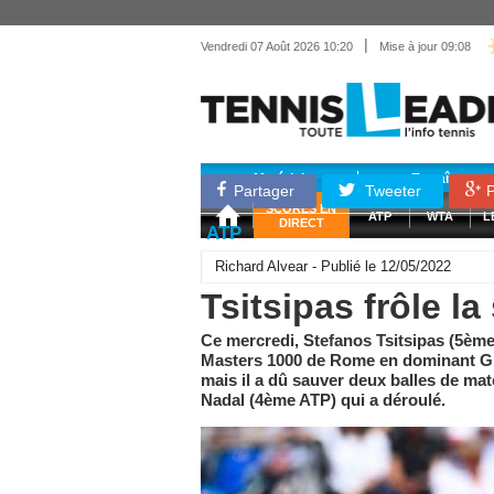
|
Vendredi 07 Août 2026 10:20
Mise à jour 09:08
Matériel
Entraînemen
Partager
Tweeter
P
SCORES EN
ATP
WTA
L
DIRECT
ATP
Richard Alvear - Publié le 12/05/2022
Tsitsipas frôle l
Ce mercredi, Stefanos Tsitsipas (5ème 
Masters 1000 de Rome en dominant Gri
mais il a dû sauver deux balles de m
Nadal (4ème ATP) qui a déroulé.