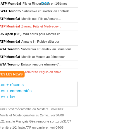
ATP Montréal
Fils et Rinderknech en 1/8èmes
WTA Toronto
Sabalenka et Swiatek en contrôle
ATP Montréal
Monfils out, Fils et Atmane...
ATP Montréal
Zverev, Fritz et Medvedev...
US Open (H/F)
Wild cards pour Monfils et...
ATP Montréal
Atmane in, Rublev déjà out
WTA Toronto
Sabalenka et Swiatek au 3ème tour
ATP Montréal
Monfils et Moutet au 2ème tour
WTA Toronto
Boisson encore éliminée d'...
WTA Wash.
Eala renverse Pegula en finale
TES LES NEWS
ATP Wash.
Fritz domine Jodar en finale
Les + récents
WTA Memphis
Liutova, 16 ans et déjà titrée
Les + commentés
ATP Wash.
Une finale Fritz/ Jodar
Les + lus
ATP Los Cabos
Géa remporte le titre !
06/08
C'est l'hécatombe au Masters...
voir
06/08
WTA Wash.
Eala domine Svitolina
onfils et Moutet qualifiés au 2ème...
voir
04/08
ATP Wash.
De Minaur éliminé en 1/4
 21 ans, le Français Géa remporte son...
voir
31/07
ATP Los Cabos
Géa en finale !
remière 1/2 finale ATP en carrière...
voir
04/08