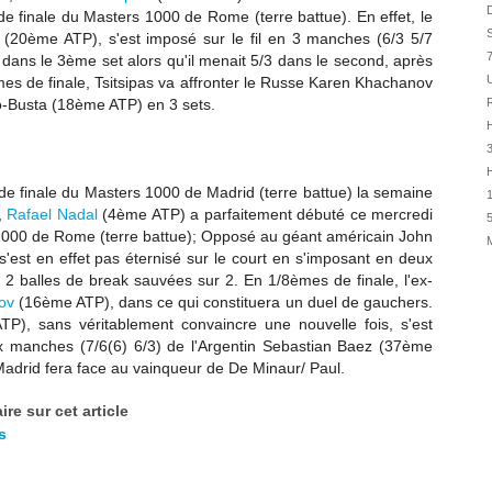
31/07
D
de finale du Masters 1000 de Rome (terre battue). En effet, le
S
31/07
 (20ème ATP), s'est imposé sur le fil en 3 manches (6/3 5/7
7
dans le 3ème set alors qu'il menait 5/3 dans le second, après
31/07
U
mes de finale, Tsitsipas va affronter le Russe Karen Khachanov
30/07
o-Busta (18ème ATP) en 3 sets.
R
30/07
H
28/07
H
28/07
de finale du Masters 1000 de Madrid (terre battue) la semaine
1
27/07
,
Rafael Nadal
(4ème ATP) a parfaitement débuté ce mercredi
5
1000 de Rome (terre battue); Opposé au géant américain John
27/07
'est en effet pas éternisé sur le court en s'imposant en deux
25/07
t 2 balles de break sauvées sur 2. En 1/8èmes de finale, l'ex-
25/07
ov
(16ème ATP), dans ce qui constituera un duel de gauchers.
24/07
P), sans véritablement convaincre une nouvelle fois, s'est
x manches (7/6(6) 6/3) de l'Argentin Sebastian Baez (37ème
24/07
 Madrid fera face au vainqueur de De Minaur/ Paul.
re sur cet article
s