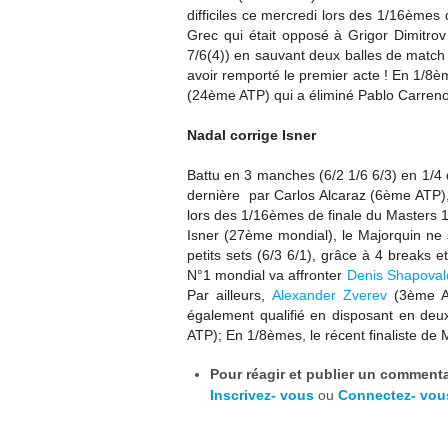
difficiles ce mercredi lors des 1/16èmes 
Grec qui était opposé à Grigor Dimitrov
7/6(4)) en sauvant deux balles de match 
avoir remporté le premier acte ! En 1/8è
(24ème ATP) qui a éliminé Pablo Carren
Nadal corrige Isner
Battu
en 3 manches (6/2 1/6 6/3)
en 1/4 
dernière par
Carlos Alcaraz (6ème ATP)
lors des 1/16èmes de finale du Masters 
Isner (27ème mondial), le Majorquin ne s
petits sets (6/3 6/1), grâce à 4 breaks e
N°1 mondial va affronter
Denis Shapoval
Par ailleurs,
Alexander Zverev
(3ème AT
également qualifié en disposant en deu
ATP); En 1/8èmes, le récent finaliste de
Pour réagir et publier un commentai
Inscrivez- vous
ou
Connectez- vou