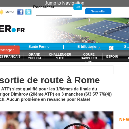
Jump to Navigation
Rechercher
Newsletter
Météo
t
Santé Forme
E-billetterie
-
+
St
A
A
0
artager
GRAND
CHALLENGER
COUPE
ES FRANÇAIS
ESPOIR
CHELEM
S ITF
DAVIS FED
CUP
S
a sortie de route à Rome
ATP) s'est qualifié pour les 1/8èmes de finale du
gor Dimitrov (20ème ATP) en 3 manches (6/3 5/7 7/6(4))
atch. Aucun problème en revanche pour Rafael
NE