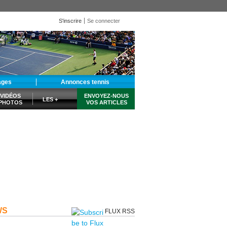
S'inscrire
Se connecter
ages
Annonces tennis
VIDÉOS
ENVOYEZ-NOUS
LES +
PHOTOS
VOS ARTICLES
WS
FLUX RSS