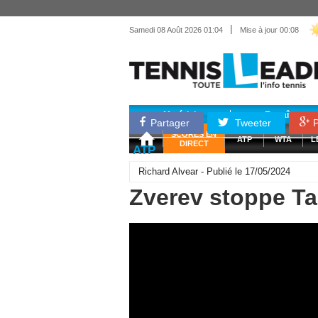
|
Samedi 08 Août 2026 01:04
Mise à jour 00:08
Matériel
Entraînemen
Partager
Tweeter
P
SCORES EN
ATP
WTA
L
DIRECT
ATP
Richard Alvear - Publié le 17/05/2024
Zverev stoppe Tab