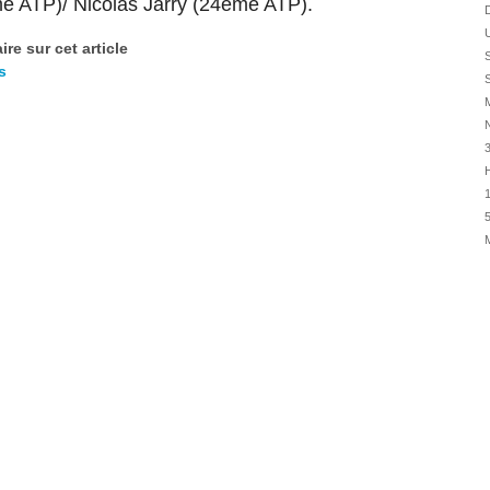
 ATP)/ Nicolas Jarry (24ème ATP).
31/07
D
U
31/07
re sur cet article
S
31/07
s
S
30/07
M
30/07
N
28/07
H
28/07
1
27/07
5
27/07
25/07
25/07
24/07
24/07