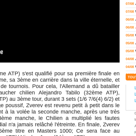
07/08
07/08
06/08
06/08
05/08
05/08
05/08
04/08
04/08
e ATP) s'est qualifié pour sa première finale en
04/08
TOU
, sa 3ème en carrière dans la ville éternelle, et
04/08
e tournois. Pour cela, l'Allemand a dû batailler
03/08
aucher c
hilien Alejandro Tabilo (32ème ATP),
ATP) au
3ème tour, durant 3 sets (1/6 7/6(4) 6/2) et
02/08
 poussif, Zverev est revenu petit à petit dans le
02/08
t à la volée la seconde manche, après une très
01/08
3ème manche, le Chilien a multiplié les fautes
M
01/08
l n'a jamais relâché l'étreinte. En finale, Zverev
A
6ème titre en Masters 1000; Ce sera face au
01/08
P