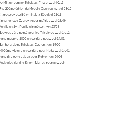
ATP Los Cabos
1ère 1/2 finale pour Géa
e Minaur domine Tsitsipas, Fritz et...
voir
07/11
ne 20ème édition du Moselle Open qui s...
voir
03/10
WTA Washington
Svitolina et Pegula en 1/4
hapovalov qualifié en finale à Séoul
voir
01/11
ATP Wash.
Pas de 1/4 pour Humbert et Atmane
inner écrase Zverev, Auger maîtrise...
voir
28/09
WTA Washington
Déjà fini pour Fernandez
onfils en 1/4, Pouille éliminé par...
voir
23/08
ATP Washington
De Minaur domine Tsitsipas
ouveau zéro pointé pour les Tricolores...
voir
14/12
3ème masters 1000 en carrière pour...
voir
14/01
WTA Washington
Fernandez débute bien
umbert rejoint Tsitsipas, Gaston...
voir
15/09
ATP Washington
Fritz et Musetti en 1/8èmes
000ème victoire en carrière pour Nadal...
voir
14/01
WTA Prague
Tagger, premier sacre à 18 ans
ème titre cette saison pour Rublev !
voir
20/06
ATP Estoril
Van Assche remporte son 1er...
Medvedev domine Simon, Murray poursuit...
voir
ATP Kitzbühel
Halys débloque son compteur !
ATP Estoril
Van Assche s'offre Rublev
ATP Kitzbühel
Halys rallie les 1/2 finales
ATP Estoril
Van Assche en 1/4 de finale