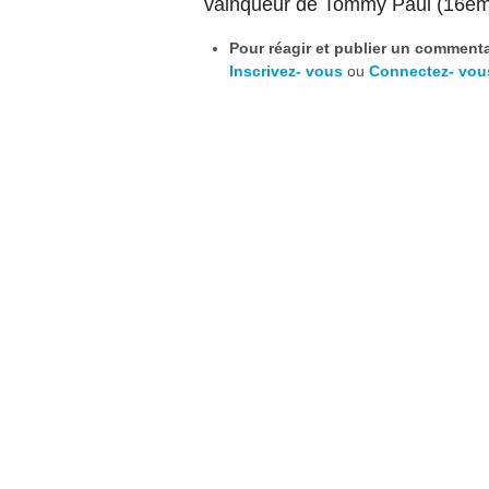
vainqueur de Tommy Paul (16ème
Pour réagir et publier un commentai
Inscrivez- vous
ou
Connectez- vou