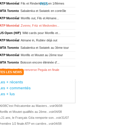
ATP Montréal
Fils et Rinderknech en 1/8èmes
WTA Toronto
Sabalenka et Swiatek en contrôle
ATP Montréal
Monfils out, Fils et Atmane...
ATP Montréal
Zverev, Fritz et Medvedev...
US Open (H/F)
Wild cards pour Monfils et...
ATP Montréal
Atmane in, Rublev déjà out
WTA Toronto
Sabalenka et Swiatek au 3ème tour
ATP Montréal
Monfils et Moutet au 2ème tour
WTA Toronto
Boisson encore éliminée d'...
WTA Wash.
Eala renverse Pegula en finale
TES LES NEWS
ATP Wash.
Fritz domine Jodar en finale
Les + récents
WTA Memphis
Liutova, 16 ans et déjà titrée
Les + commentés
ATP Wash.
Une finale Fritz/ Jodar
Les + lus
ATP Los Cabos
Géa remporte le titre !
06/08
C'est l'hécatombe au Masters...
voir
06/08
WTA Wash.
Eala domine Svitolina
onfils et Moutet qualifiés au 2ème...
voir
04/08
ATP Wash.
De Minaur éliminé en 1/4
 21 ans, le Français Géa remporte son...
voir
31/07
ATP Los Cabos
Géa en finale !
remière 1/2 finale ATP en carrière...
voir
04/08