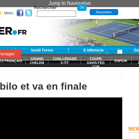
Jump to Navigation
Rechercher
Newsletter
Météo
t
Santé Forme
E-billetterie
-
+
St
A
A
0
artager
GRAND
CHALLENGER
COUPE
ES FRANÇAIS
ESPOIR
CHELEM
S ITF
DAVIS FED
CUP
S
ilo et va en finale
NE