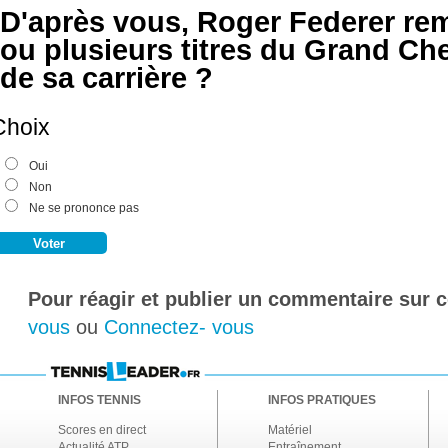
D'après vous, Roger Federer remp
ou plusieurs titres du Grand Chel
de sa carrière ?
Choix
Oui
Non
Ne se prononce pas
Pour réagir et publier un commentaire sur ce
vous
ou
Connectez- vous
INFOS TENNIS
INFOS PRATIQUES
Scores en direct
Matériel
Actualité ATP
Entraînement