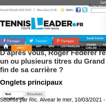
Jum
Recherche
|
Samedi 08 Août 2026 23:02
Mise à jour 21:08
Météo
Matériel
Entraînement
Santé Forme
Partager
Tweeter
Partager
SCORES EN
GRAND
C
ATP
WTA
LES FRANÇAIS
DIRECT
CHELEM
D'après vous, Roger Federer rem
un ou plusieurs titres du Grand
fin de sa carrière ?
Onglets principaux
Voir
Résultats
(onglet actif)
Soumis par
Ric. Alvear
le mer, 10/03/2021 -