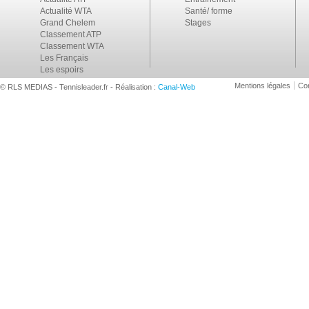
Actualité WTA
Santé/ forme
Grand Chelem
Stages
Classement ATP
Classement WTA
Les Français
Les espoirs
Mentions légales
Con
© RLS MEDIAS - Tennisleader.fr - Réalisation :
Canal-Web