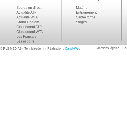
Scores en direct
Matériel
Actualité ATP
Entraînement
Actualité WTA
Santé/ forme
Grand Chelem
Stages
Classement ATP
Classement WTA
Les Français
Les espoirs
Mentions légales
Con
© RLS MEDIAS - Tennisleader.fr - Réalisation :
Canal-Web