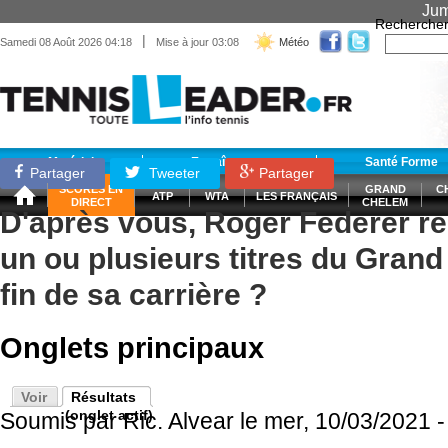
Jum
Recherche
|
Samedi 08 Août 2026 04:18
Mise à jour 03:08
Météo
Matériel
Entraînement
Santé Forme
Partager
Tweeter
Partager
SCORES EN
GRAND
C
ATP
WTA
LES FRANÇAIS
DIRECT
CHELEM
D'après vous, Roger Federer rem
un ou plusieurs titres du Grand
fin de sa carrière ?
Onglets principaux
Voir
Résultats
(onglet actif)
Soumis par
Ric. Alvear
le mer, 10/03/2021 -