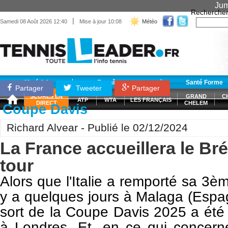
Jum
Recherche
|
Samedi 08 Août 2026 12:40
Mise à jour 10:08
Météo
Matériel
Entraînement
Santé Forme
Partager
Tweeter
Partager
SCORES EN
GRAND
C
ATP
WTA
LES FRANÇAIS
DIRECT
CHELEM
Coupe Davis
Richard Alvear - Publié le 02/12/2024
La France accueillera le Bré
tour
Alors que l'Italie a remporté sa 3è
y a quelques jours à Malaga (Espag
sort de la Coupe Davis 2025 a été 
à Londres. Et, en ce qui concerne