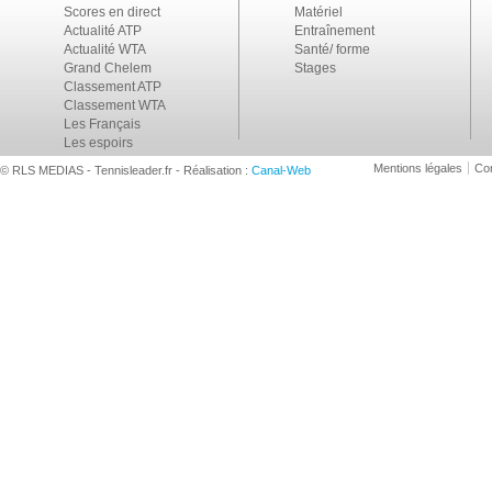
Scores en direct
Matériel
Actualité ATP
Entraînement
Actualité WTA
Santé/ forme
Grand Chelem
Stages
Classement ATP
Classement WTA
Les Français
Les espoirs
Mentions légales
Con
© RLS MEDIAS - Tennisleader.fr - Réalisation :
Canal-Web