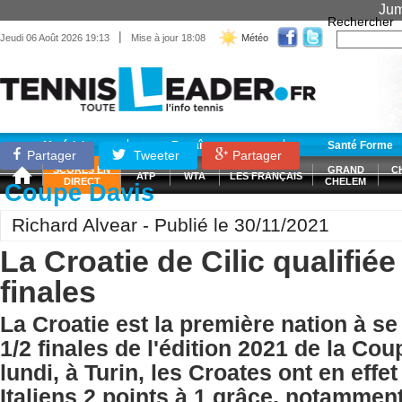
Jum
Rechercher
|
Jeudi 06 Août 2026 19:13
Mise à jour 18:08
Météo
Matériel
Entraînement
Santé Forme
Partager
Tweeter
Partager
SCORES EN
GRAND
C
ATP
WTA
LES FRANÇAIS
DIRECT
CHELEM
Coupe Davis
Richard Alvear - Publié le 30/11/2021
La Croatie de Cilic qualifiée
finales
La Croatie est la première nation à se 
1/2 finales de l'édition 2021 de la Co
lundi, à Turin, les Croates ont en effe
Italiens 2 points à 1 grâce, notamment