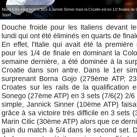
Marin Cilic s'est incliné face à Jannik Sinner mais la Croatie est en 1/2 finales de
Sport
Douche froide pour les Italiens devant le
lundi qui ont été éliminés en quarts de fin
En effet,
l'Italie qui avait été la première
pour les 1/4 de finale en dominant la Col
semaine dernière, a été dominée à la surp
Croatie dans son antre. Dans le 1er simp
surprenant Borna Gojo (279ème ATP, 23
Croates sur les rails de la qualification
Sonego (27ème ATP) en 3 sets (7/6(2) 2/6 
simple,
Jannick Sinner (10ème ATP) faisait
grâce à sa victoire très difficile en 3 sets 
Marin Cilic (30ème ATP) alors que ce dernie
gain du match à 5/4 dans le second set. Dè