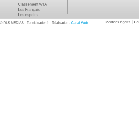
Classement WTA
Les Français
Les espoirs
Mentions légales
Con
© RLS MEDIAS - Tennisleader.fr - Réalisation :
Canal-Web