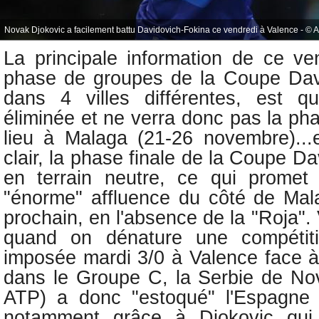
Novak Djokovic a facilement battu Davidovich-Fokina ce vendredi à Valence - © A
La principale information de ce ven
phase de groupes de la Coupe Davi
dans 4 villes différentes, est q
éliminée et ne verra donc pas la
pha
lieu à Malaga (21-26 novembre)..
clair, la phase finale de la Coupe Da
en terrain neutre, ce qui prome
"énorme" affluence du côté de Ma
prochain, en l'absence de la "Roja". 
quand on dénature une compétiti
imposée mardi 3/0 à Valence face 
dans le Groupe C, la Serbie de No
ATP) a donc "estoqué" l'Espagne 
notamment grâce à Djokovic qui 