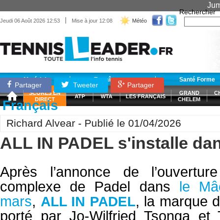
Jum
Rechercher
|
Jeudi 06 Août 2026 12:53
Mise à jour 12:08
Météo
Matériel
Entraînement
Santé Forme
Partager
Tweeter
Partager
SCORES EN
GRAND
C
ATP
WTA
LES FRANÇAIS
DIRECT
CHELEM
Français
Richard Alvear - Publié le 01/04/2026
ALL IN PADEL s'installe da
Après l’annonce de l’ouvertur
complexe de Padel dans
le Mâ
mars
,
, la marque 
ALL IN PADEL
porté par Jo-Wilfried Tsonga et 