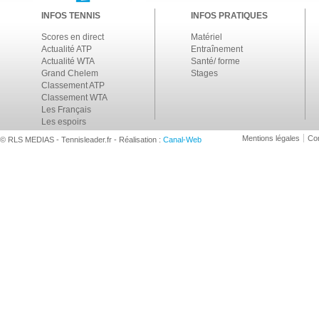
INFOS TENNIS
INFOS PRATIQUES
Scores en direct
Matériel
Actualité ATP
Entraînement
Actualité WTA
Santé/ forme
Grand Chelem
Stages
Classement ATP
Classement WTA
Les Français
Les espoirs
Mentions légales
Con
© RLS MEDIAS - Tennisleader.fr - Réalisation :
Canal-Web