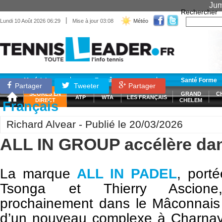
Jum
Rechercher
|
Lundi 10 Août 2026 06:29
Mise à jour 03:08
Météo
Matériel
Entraînement
Santé Forme
Partager
Tweeter
Partager
SCORES EN
GRAND
C
ATP
WTA
LES FRANÇAIS
DIRECT
CHELEM
Français
Richard Alvear - Publié le 20/03/2026
ALL IN GROUP accélère dan
La marque
ALL IN PADEL
, porté
Tsonga et Thierry Ascione
prochainement dans le Mâconnais 
d’un nouveau complexe à Charnay