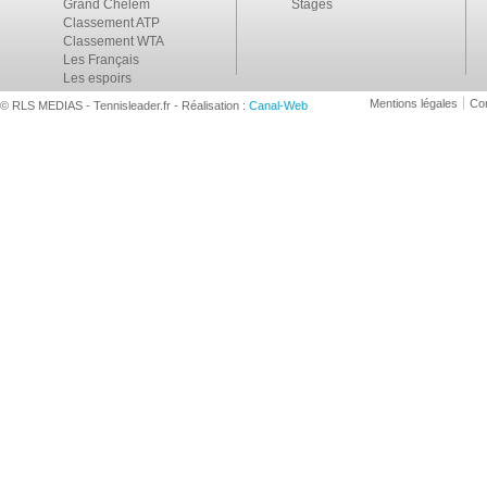
Grand Chelem
Stages
Classement ATP
Classement WTA
Les Français
Les espoirs
Mentions légales
Con
© RLS MEDIAS - Tennisleader.fr - Réalisation :
Canal-Web