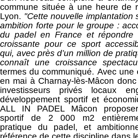
commune située à une heure de r
Lyon.
"Cette nouvelle implantation 
ambition forte pour le groupe : ac
du padel en France et répondr
croissante pour ce sport accessib
qui, avec près d’un million de prat
connaît une croissance spectacul
termes du communiqué.
Avec une 
en mai à Charnay-lès-Mâcon donc 
investisseurs
privés locaux e
développement sportif et économiq
ALL IN
PADEL Mâcon proposer
sportif de 2 000 m2 entièrem
pratique
du padel, et ambitionn
référence de cette discipline dans 