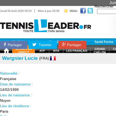
Jum
Rechercher
|
Jeudi 06 Août 2026 05:54
Mise à jour 03:08
Météo
Matériel
Entraînement
Santé Forme
Partager
Tweeter
Partager
SCORES EN
GRAND
C
ATP
WTA
LES FRANÇAIS
DIRECT
CHELEM
Wargnier Lucie
(FRA)
Nationalité :
Française
Date de naissance :
14/02/1999
Lieu de naissance :
Noyon
Lieu de résidence :
Paris