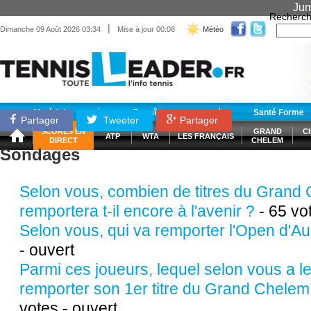
Jum
Recherch
|
Dimanche 09 Août 2026 03:34
Mise à jour 00:08
Météo
Matériel
Entraînement
Santé Forme
Partager
Tweeter
Partager
SCORES EN
GRAND
C
ATP
WTA
LES FRANÇAIS
DIRECT
CHELEM
Sondages
Selon vous, combien de titres du Grand
remportera t-il encore à l'avenir ?
- 65 vo
Selon vous, qui va remporter l'Open d'Aus
- ouvert
Parmi ces joueurs, lequel selon vous a l
remporter son 1er titre du Grand Chelem
votes - ouvert