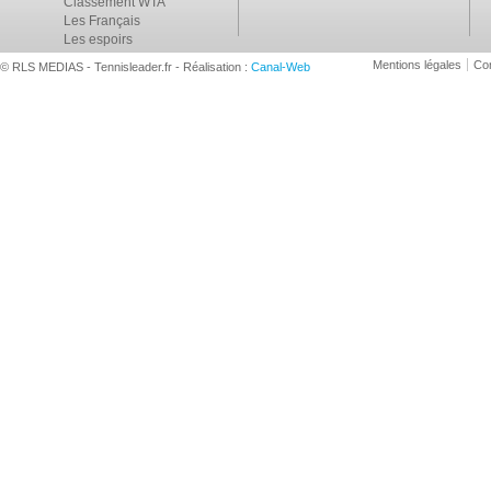
Classement WTA
Les Français
Les espoirs
Mentions légales
Con
© RLS MEDIAS - Tennisleader.fr - Réalisation :
Canal-Web