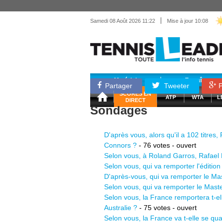
|
Samedi 08 Août 2026 11:22
Mise à jour 10:08
Matériel
Entraînemen
Partager
Tweeter
P
SCORES EN
ATP
WTA
L
DIRECT
Sondages
D'après vous, alors qu'il a 102 titres,
Connors ?
- 76 votes - ouvert
Selon vous, à Roland Garros, Rafael N
Selon vous, qui va remporter l'éditi
D'après-vous, qui va remporter le M
Selon vous, qui va remporter le Mast
Selon vous, la France remportera t-e
Australie ?
- 75 votes - ouvert
Selon vous, la France va t-elle se qu