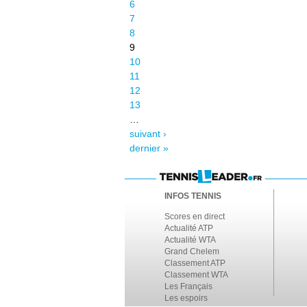
6
7
8
9
10
11
12
13
…
suivant ›
dernier »
INFOS TENNIS
Scores en direct
Actualité ATP
Actualité WTA
Grand Chelem
Classement ATP
Classement WTA
Les Français
Les espoirs