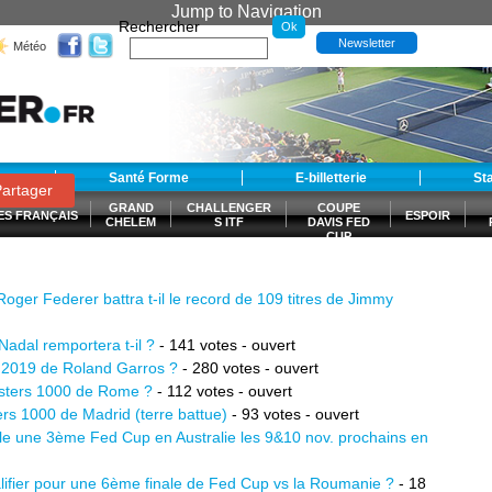
Jump to Navigation
Rechercher
Newsletter
Météo
t
Santé Forme
E-billetterie
St
artager
GRAND
CHALLENGER
COUPE
ES FRANÇAIS
ESPOIR
CHELEM
S ITF
DAVIS FED
CUP
S
 Roger Federer battra t-il le record de 109 titres de Jimmy
adal remportera t-il ?
- 141 votes - ouvert
on 2019 de Roland Garros ?
- 280 votes - ouvert
asters 1000 de Rome ?
- 112 votes - ouvert
ers 1000 de Madrid (terre battue)
- 93 votes - ouvert
lle une 3ème Fed Cup en Australie les 9&10 nov. prochains en
alifier pour une 6ème finale de Fed Cup vs la Roumanie ?
- 18