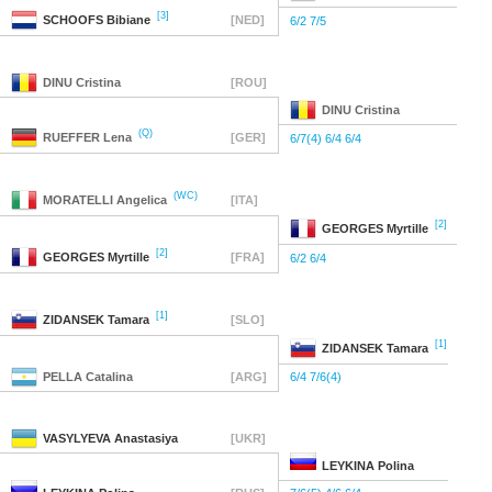
[3]
SCHOOFS
Bibiane
[NED]
6/2 7/5
DINU
Cristina
[ROU]
DINU
Cristina
(Q)
RUEFFER
Lena
[GER]
6/7(4) 6/4 6/4
(WC)
MORATELLI
Angelica
[ITA]
[2]
GEORGES
Myrtille
[2]
GEORGES
Myrtille
[FRA]
6/2 6/4
[1]
ZIDANSEK
Tamara
[SLO]
[1]
ZIDANSEK
Tamara
PELLA
Catalina
[ARG]
6/4 7/6(4)
VASYLYEVA
Anastasiya
[UKR]
LEYKINA
Polina