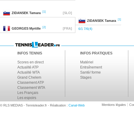
[1]
ZIDANSEK
Tamara
[SLO]
[1]
ZIDANSEK
Tamara
[2]
GEORGES
Myrtille
[FRA]
6/1 7/6(4)
INFOS TENNIS
INFOS PRATIQUES
Scores en direct
Matériel
Actualité ATP
Entraînement
Actualité WTA
Santé/ forme
Grand Chelem
Stages
Classement ATP
Classement WTA
Les Français
Les espoirs
Mentions légales
Con
© RLS MEDIAS - Tennisleader.fr - Réalisation :
Canal-Web