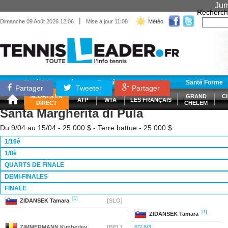
Jum
Recherch
|
Dimanche 09 Août 2026 12:06
Mise à jour 11:08
Météo
Matériel
Entraînement
Santé Forme
Partager
Tweeter
Partager
SCORES EN
GRAND
C
ATP
WTA
LES FRANÇAIS
DIRECT
CHELEM
Santa Margherita di Pula
Du 9/04 au 15/04 - 25 000 $ - Terre battue - 25 000 $
1/16è
1/8è
QUARTS DE FINALE
DEMI-FINALES
FINALE
[1]
ZIDANSEK
Tamara
[SLO]
[1]
ZIDANSEK
Tamara
ZIMMERMANN
Kimberley
[BEL]
6/2 6/3