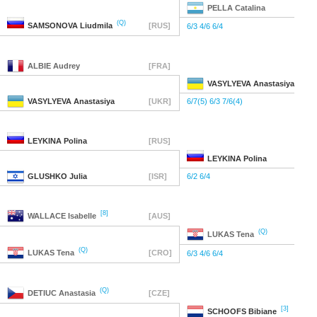
PELLA
Catalina
(Q)
SAMSONOVA
Liudmila
[RUS]
6/3 4/6 6/4
ALBIE
Audrey
[FRA]
VASYLYEVA
Anastasiya
VASYLYEVA
Anastasiya
[UKR]
6/7(5) 6/3 7/6(4)
LEYKINA
Polina
[RUS]
LEYKINA
Polina
GLUSHKO
Julia
[ISR]
6/2 6/4
[8]
WALLACE
Isabelle
[AUS]
(Q)
LUKAS
Tena
(Q)
LUKAS
Tena
[CRO]
6/3 4/6 6/4
(Q)
DETIUC
Anastasia
[CZE]
[3]
SCHOOFS
Bibiane