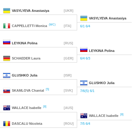
VASYLYEVA
Anastasiya
[UKR]
VASYLYEVA
Anastasiya
(WC)
CAPPELLETTI
Monica
[ITA]
6/1 6/4
LEYKINA
Polina
[RUS]
LEYKINA
Polina
SCHAEDER
Laura
[GER]
6/4 6/3
GLUSHKO
Julia
[ISR]
GLUSHKO
Julia
[5]
SKAMLOVA
Chantal
[SVK]
7/6(5) 6/1
[8]
WALLACE
Isabelle
[AUS]
[8]
WALLACE
Isabelle
DASCALU
Nicoleta
[ROU]
7/5 6/4