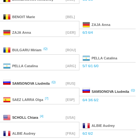
BENOIT
Marie
[BEL]
ZAJA
Anna
ZAJA
Anna
[GER]
6/3 6/4
(Q)
BULGARU
Miriam
[ROU]
PELLA
Catalina
PELLA
Catalina
[ARG]
5/7 6/1 6/0
(Q)
SAMSONOVA
Liudmila
[RUS]
(Q)
SAMSONOVA
Liudmila
[7]
SAEZ LARRA
Olga
[ESP]
6/4 3/6 6/2
[4]
SCHOLL
Chiara
[USA]
ALBIE
Audrey
ALBIE
Audrey
[FRA]
6/2 6/2