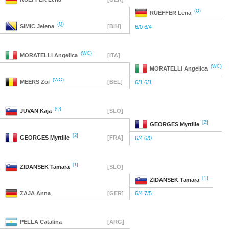
(Q)
RUEFFER
Lena
(Q)
SIMIC
Jelena
[BIH]
6/0 6/4
(WC)
MORATELLI
Angelica
[ITA]
(WC)
MORATELLI
Angelica
(WC)
MEERS
Zoi
[BEL]
6/1 6/1
(Q)
JUVAN
Kaja
[SLO]
[2]
GEORGES
Myrtille
[2]
GEORGES
Myrtille
[FRA]
6/4 6/0
[1]
ZIDANSEK
Tamara
[SLO]
[1]
ZIDANSEK
Tamara
ZAJA
Anna
[GER]
6/4 7/5
PELLA
Catalina
[ARG]