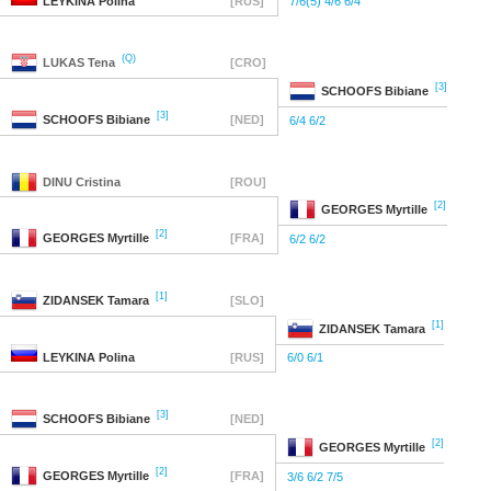
LEYKINA
Polina
[RUS]
7/6(5) 4/6 6/4
(Q)
LUKAS
Tena
[CRO]
[3]
SCHOOFS
Bibiane
[3]
SCHOOFS
Bibiane
[NED]
6/4 6/2
DINU
Cristina
[ROU]
[2]
GEORGES
Myrtille
[2]
GEORGES
Myrtille
[FRA]
6/2 6/2
[1]
ZIDANSEK
Tamara
[SLO]
[1]
ZIDANSEK
Tamara
LEYKINA
Polina
[RUS]
6/0 6/1
[3]
SCHOOFS
Bibiane
[NED]
[2]
GEORGES
Myrtille
[2]
GEORGES
Myrtille
[FRA]
3/6 6/2 7/5