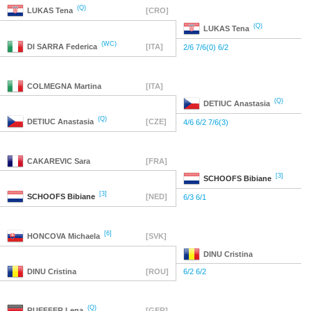
(Q)
LUKAS
Tena
[CRO]
(Q)
LUKAS
Tena
(WC)
DI SARRA
Federica
[ITA]
2/6 7/6(0) 6/2
COLMEGNA
Martina
[ITA]
(Q)
DETIUC
Anastasia
(Q)
DETIUC
Anastasia
[CZE]
4/6 6/2 7/6(3)
CAKAREVIC
Sara
[FRA]
[3]
SCHOOFS
Bibiane
[3]
SCHOOFS
Bibiane
[NED]
6/3 6/1
[6]
HONCOVA
Michaela
[SVK]
DINU
Cristina
DINU
Cristina
[ROU]
6/2 6/2
(Q)
RUEFFER
Lena
[GER]