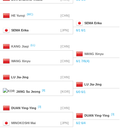
(WC)
HE
Yunqi
[CHN]
SEMA
Erika
SEMA
Erika
[JPN]
6/1 6/1
(LL)
KANG
Jiaqi
[CHN]
WANG
Xinyu
WANG
Xinyu
[CHN]
6/1 7/6(4)
LU
Jia-Jing
[CHN]
LU
Jia-Jing
[8]
JANG
Su Jeong
[KOR]
6/0 6/1
[3]
DUAN
Ying-Ying
[CHN]
[3]
DUAN
Ying-Ying
MINOKOSHI
Mai
[JPN]
6/2 6/4