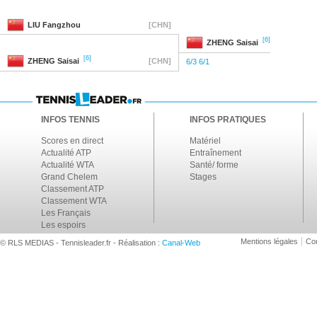
LIU
Fangzhou
[CHN]
[6]
ZHENG
Saisai
[6]
ZHENG
Saisai
[CHN]
6/3 6/1
INFOS TENNIS
INFOS PRATIQUES
Scores en direct
Matériel
Actualité ATP
Entraînement
Actualité WTA
Santé/ forme
Grand Chelem
Stages
Classement ATP
Classement WTA
Les Français
Les espoirs
Mentions légales
Con
© RLS MEDIAS - Tennisleader.fr - Réalisation :
Canal-Web