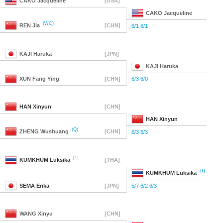
CAKO
Jacqueline
[USA]
CAKO
Jacqueline
(WC)
REN
Jia
[CHN]
6/1 6/1
KAJI
Haruka
[JPN]
KAJI
Haruka
XUN
Fang Ying
[CHN]
6/3 6/0
HAN
Xinyun
[CHN]
HAN
Xinyun
(Q)
ZHENG
Wushuang
[CHN]
6/3 6/3
[1]
KUMKHUM
Luksika
[THA]
[1]
KUMKHUM
Luksika
SEMA
Erika
[JPN]
5/7 6/2 6/3
WANG
Xinyu
[CHN]