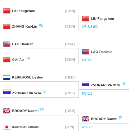
LIU
Fangzhou
[CHN]
LIU
Fangzhou
(Q)
ZHANG
Kai-Lin
[CHN]
2/6 6/3 6/2
LAO
Danielle
[USA]
LAO
Danielle
(Q)
GAI
Ao
[CHN]
6/4 7/5
KERKHOVE
Lesley
[NED]
[7]
ZVONAREVA
Vera
[7]
ZVONAREVA
Vera
[RUS]
6/3 6/3
[5]
BROADY
Naomi
[GBR]
[5]
BROADY
Naomi
IMANISHI
Miharu
[JPN]
6/3 6/2