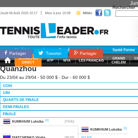
Jum
Rechercher
|
Jeudi 06 Août 2026 10:17
Mise à jour 10:08
Météo
Matériel
Entraînement
Santé Forme
Partager
Tweeter
Partager
SCORES EN
GRAND
C
ATP
WTA
LES FRANÇAIS
DIRECT
CHELEM
Quanzhou
Du 23/04 au 29/04 - 50 000 $ - Dur - 60 000 $
1/16è
1/8è
QUARTS DE FINALE
DEMI-FINALES
FINALE
[1]
KUMKHUM
Luksika
[THA]
[1]
KUMKHUM
Luksika
DIATCHENKO
Vitalia
[RUS]
6/2 6/3