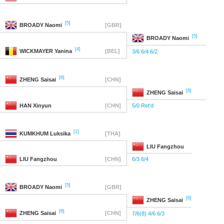
[5]
BROADY
Naomi
[GBR]
[5]
BROADY
Naomi
[4]
WICKMAYER
Yanina
[BEL]
3/6 6/4 6/2
[6]
ZHENG
Saisai
[CHN]
[6]
ZHENG
Saisai
HAN
Xinyun
[CHN]
5/0 Ret'd
[1]
KUMKHUM
Luksika
[THA]
LIU
Fangzhou
LIU
Fangzhou
[CHN]
6/3 6/4
[5]
BROADY
Naomi
[GBR]
[6]
ZHENG
Saisai
[6]
ZHENG
Saisai
[CHN]
7/6(8) 4/6 6/3