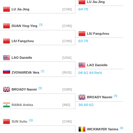
LU
Jia-Jing
LU
Jia-Jing
[CHN]
6/4 7/5
[3]
DUAN
Ying-Ying
[CHN]
LIU
Fangzhou
LIU
Fangzhou
[CHN]
6/3 7/5
LAO
Danielle
[USA]
LAO
Danielle
[7]
ZVONAREVA
Vera
[RUS]
0/6 6/1 4/4 Ret'd
[5]
BROADY
Naomi
[GBR]
[5]
BROADY
Naomi
RAINA
Ankita
[IND]
3/6 6/0 6/2
(Q)
SUN
Xuliu
[CHN]
[4]
WICKMAYER
Yanina