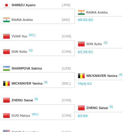
SHIMIZU
Ayano
[JPN]
RAINA
Ankita
RAINA
Ankita
[IND]
4/6 6/2 6/2
(WC)
YUAN
Yue
[CHN]
(Q)
SUN
Xuliu
(Q)
SUN
Xuliu
[CHN]
6/2 2/6 6/1
SHARIPOVA
Sabina
[UZB]
[4]
WICKMAYER
Yanina
[4]
WICKMAYER
Yanina
[BEL]
7/6(4) 6/2
[6]
ZHENG
Saisai
[CHN]
[6]
ZHENG
Saisai
(WC)
GUO
Hanyu
[CHN]
6/3 6/4