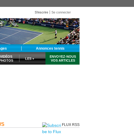
S'inscrire
Se connecter
ages
Annonces tennis
VIDÉOS
ENVOYEZ-NOUS
LES +
PHOTOS
VOS ARTICLES
WS
FLUX RSS