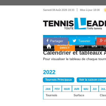
|
Samedi 08 Août 2026 19:33
Mise à jour 18:08
Matériel
Entraînemen
Partager
Tweeter
P
SCORES EN
ATP
WTA
L
DIRECT
Calendrier et tableaux
Pour visualiser le tableau de chaque tourno
2022
Tournois Principaux
Voir la saison comp
JAN
FEV
MAR
AVR
MAI
JUI
JUL
Tournois
Surface
Clas