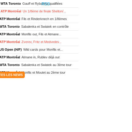
WTA Toronto
Gauff et Rybakina qualifiées
ATP Montréal
Un 1/8ème de finale Shelton/...
ATP Montréal
Fils et Rinderknech en 1/8èmes
WTA Toronto
Sabalenka et Swiatek en contrôle
ATP Montréal
Monfils out, Fils et Atmane...
ATP Montréal
Zverev, Fritz et Medvedev...
US Open (H/F)
Wild cards pour Monfils et...
ATP Montréal
Atmane in, Rublev déjà out
WTA Toronto
Sabalenka et Swiatek au 3ème tour
ATP Montréal
Monfils et Moutet au 2ème tour
TES LES NEWS
WTA Toronto
Boisson encore éliminée d'...
WTA Wash.
Eala renverse Pegula en finale
ATP Wash.
Fritz domine Jodar en finale
WTA Memphis
Liutova, 16 ans et déjà titrée
ATP Wash.
Une finale Fritz/ Jodar
ATP Los Cabos
Géa remporte le titre !
WTA Wash.
Eala domine Svitolina