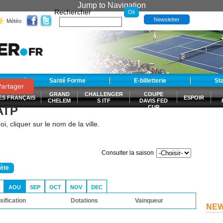
Jump to Navigation
Rechercher
Newsletter
Météo
t
Santé Forme
E-billetterie
St
artager
GRAND
CHALLENGER
COUPE
ES FRANÇAIS
ESPOIR
CHELEM
S ITF
DAVIS FED
 ATP
CUP
S
i, cliquer sur le nom de la ville.
Consulter la saison
lète
AOU
SEP
OCT
NOV
DEC
sification
Dotations
Vainqueur
NE