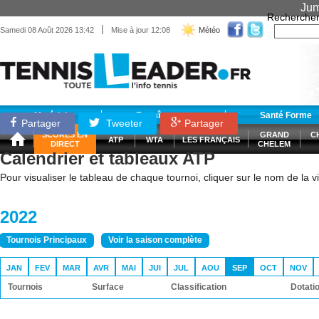
Jum
Recherche
|
Samedi 08 Août 2026 13:42
Mise à jour 12:08
Météo
Matériel
Entraînement
Santé Forme
Partager
Tweeter
Partager
SCORES EN
GRAND
C
ATP
WTA
LES FRANÇAIS
DIRECT
CHELEM
Calendrier et tableaux ATP
Pour visualiser le tableau de chaque tournoi, cliquer sur le nom de la vil
2022
Tournois Principaux
Voir la saison complète
JAN
FEV
MAR
AVR
MAI
JUI
JUL
AOU
SEP
OCT
NOV
Tournois
Surface
Classification
Dotati