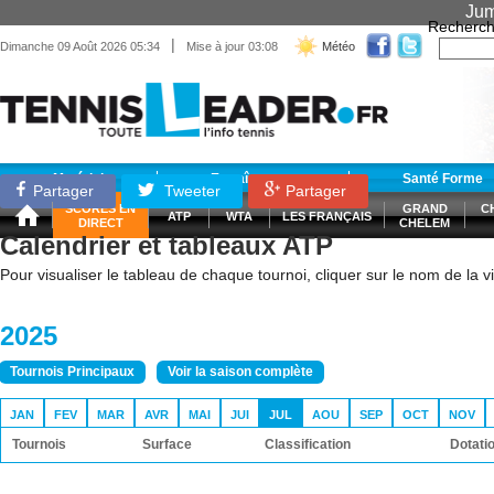
Jum
Recherch
|
Dimanche 09 Août 2026 05:34
Mise à jour 03:08
Météo
Matériel
Entraînement
Santé Forme
Partager
Tweeter
Partager
SCORES EN
GRAND
C
ATP
WTA
LES FRANÇAIS
DIRECT
CHELEM
Calendrier et tableaux ATP
Pour visualiser le tableau de chaque tournoi, cliquer sur le nom de la vil
2025
Tournois Principaux
Voir la saison complète
JAN
FEV
MAR
AVR
MAI
JUI
JUL
AOU
SEP
OCT
NOV
Tournois
Surface
Classification
Dotati