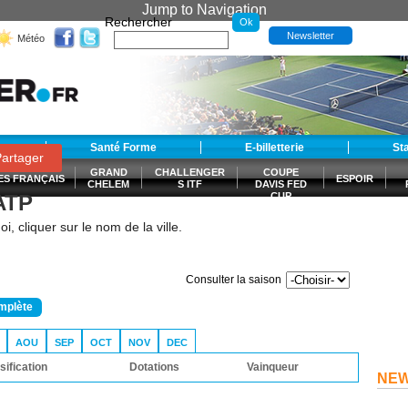
Jump to Navigation
Rechercher
Newsletter
Météo
t
Santé Forme
E-billetterie
St
artager
GRAND
CHALLENGER
COUPE
ES FRANÇAIS
ESPOIR
CHELEM
S ITF
DAVIS FED
 ATP
CUP
S
i, cliquer sur le nom de la ville.
Consulter la saison
omplète
AOU
SEP
OCT
NOV
DEC
sification
Dotations
Vainqueur
NE