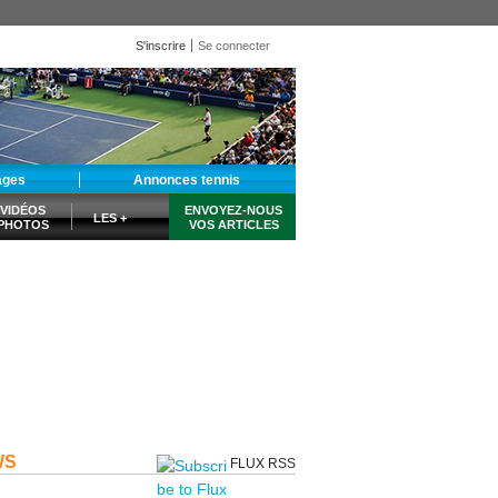
S'inscrire
Se connecter
ages
Annonces tennis
VIDÉOS
ENVOYEZ-NOUS
LES +
PHOTOS
VOS ARTICLES
WS
FLUX RSS