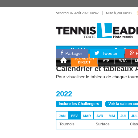
|
Vendredi 07 Août 2026 00:42
Mise à jour 00:08
Matériel
Entraînemen
Partager
Tweeter
P
SCORES EN
ATP
WTA
L
DIRECT
Calendrier et tableaux
Pour visualiser le tableau de chaque tourno
2022
Inclure les Challengers
Voir la saison c
JAN
FEV
MAR
AVR
MAI
JUI
JUL
Tournois
Surface
Clas