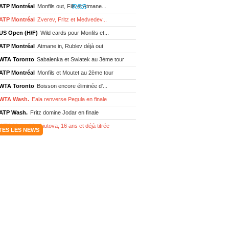
ATP Montréal
Monfils out, Fils et Atmane...
ATP Montréal
Zverev, Fritz et Medvedev...
US Open (H/F)
Wild cards pour Monfils et...
ATP Montréal
Atmane in, Rublev déjà out
WTA Toronto
Sabalenka et Swiatek au 3ème tour
ATP Montréal
Monfils et Moutet au 2ème tour
WTA Toronto
Boisson encore éliminée d'...
WTA Wash.
Eala renverse Pegula en finale
ATP Wash.
Fritz domine Jodar en finale
WTA Memphis
Liutova, 16 ans et déjà titrée
TES LES NEWS
ATP Wash.
Une finale Fritz/ Jodar
ATP Los Cabos
Géa remporte le titre !
WTA Wash.
Eala domine Svitolina
ATP Wash.
De Minaur éliminé en 1/4
ATP Los Cabos
Géa en finale !
ATP Los Cabos
1ère 1/2 finale pour Géa
WTA Washington
Svitolina et Pegula en 1/4