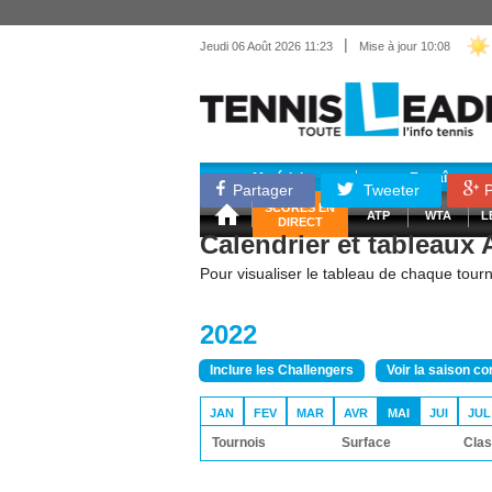
|
Jeudi 06 Août 2026 11:23
Mise à jour 10:08
Matériel
Entraînemen
Partager
Tweeter
P
SCORES EN
ATP
WTA
L
DIRECT
Calendrier et tableaux
Pour visualiser le tableau de chaque tourno
2022
Inclure les Challengers
Voir la saison c
JAN
FEV
MAR
AVR
MAI
JUI
JUL
Tournois
Surface
Clas