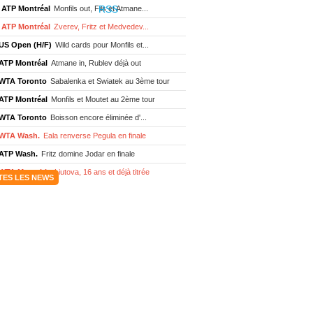
ATP Montréal
Monfils out, Fils et Atmane...
ATP Montréal
Zverev, Fritz et Medvedev...
US Open (H/F)
Wild cards pour Monfils et...
ATP Montréal
Atmane in, Rublev déjà out
WTA Toronto
Sabalenka et Swiatek au 3ème tour
ATP Montréal
Monfils et Moutet au 2ème tour
WTA Toronto
Boisson encore éliminée d'...
WTA Wash.
Eala renverse Pegula en finale
ATP Wash.
Fritz domine Jodar en finale
WTA Memphis
Liutova, 16 ans et déjà titrée
TES LES NEWS
ATP Wash.
Une finale Fritz/ Jodar
ATP Los Cabos
Géa remporte le titre !
WTA Wash.
Eala domine Svitolina
ATP Wash.
De Minaur éliminé en 1/4
ATP Los Cabos
Géa en finale !
ATP Los Cabos
1ère 1/2 finale pour Géa
WTA Washington
Svitolina et Pegula en 1/4