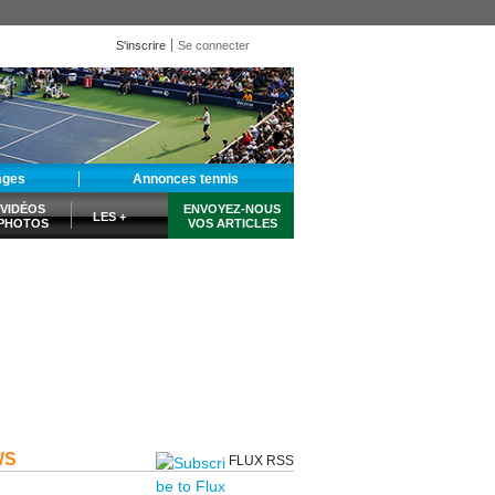
S'inscrire
Se connecter
ages
Annonces tennis
VIDÉOS
ENVOYEZ-NOUS
LES +
PHOTOS
VOS ARTICLES
WS
FLUX RSS