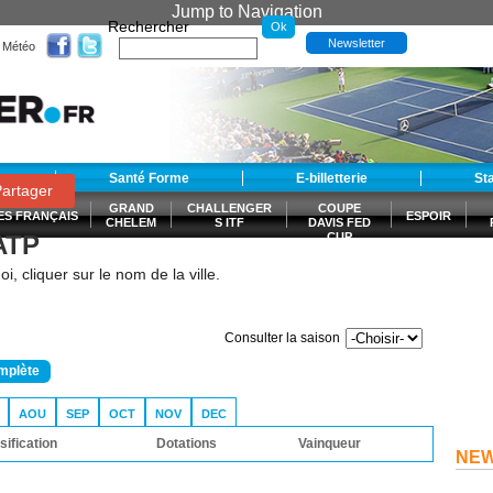
Jump to Navigation
Rechercher
Newsletter
Météo
t
Santé Forme
E-billetterie
St
artager
GRAND
CHALLENGER
COUPE
ES FRANÇAIS
ESPOIR
CHELEM
S ITF
DAVIS FED
 ATP
CUP
S
i, cliquer sur le nom de la ville.
Consulter la saison
omplète
AOU
SEP
OCT
NOV
DEC
sification
Dotations
Vainqueur
NE