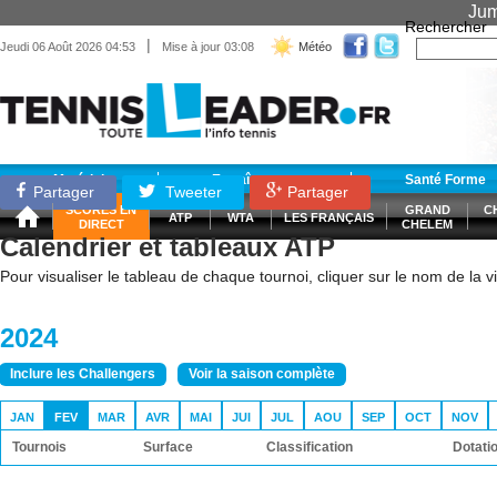
Jum
Rechercher
|
Jeudi 06 Août 2026 04:53
Mise à jour 03:08
Météo
Matériel
Entraînement
Santé Forme
Partager
Tweeter
Partager
SCORES EN
GRAND
C
ATP
WTA
LES FRANÇAIS
DIRECT
CHELEM
Calendrier et tableaux ATP
Pour visualiser le tableau de chaque tournoi, cliquer sur le nom de la vil
2024
Inclure les Challengers
Voir la saison complète
JAN
FEV
MAR
AVR
MAI
JUI
JUL
AOU
SEP
OCT
NOV
Tournois
Surface
Classification
Dotati