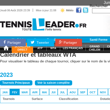
Jum
Rechercher
|
Jeudi 06 Août 2026 23:39
Mise à jour 21:08
Météo
Matériel
Entraînement
Santé Forme
Partager
Tweeter
Partager
SCORES EN
GRAND
C
ATP
WTA
LES FRANÇAIS
DIRECT
CHELEM
Calendrier et tableaux WTA
Pour visualiser le tableau de chaque tournoi, cliquer sur le nom de la vil
2023
Tournois Principaux
Voir la saison complète
JAN
FEV
MAR
AVR
MAI
JUI
JUL
AOU
SEP
OCT
NOV
Tournois
Surface
Classification
Dotati