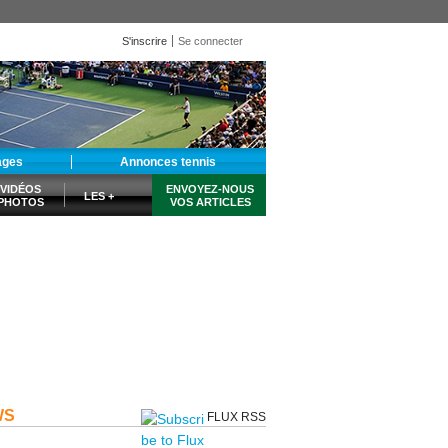
S'inscrire
Se connecter
ages
Annonces tennis
VIDÉOS
ENVOYEZ-NOUS
LES +
PHOTOS
VOS ARTICLES
WS
FLUX RSS