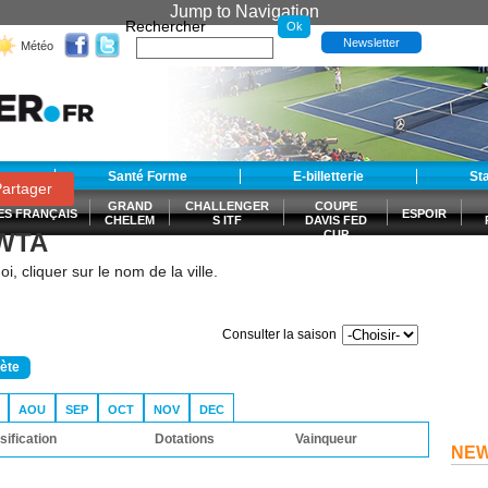
Jump to Navigation
Rechercher
Newsletter
Météo
t
Santé Forme
E-billetterie
St
artager
GRAND
CHALLENGER
COUPE
ES FRANÇAIS
ESPOIR
CHELEM
S ITF
DAVIS FED
 WTA
CUP
S
i, cliquer sur le nom de la ville.
Consulter la saison
lète
AOU
SEP
OCT
NOV
DEC
sification
Dotations
Vainqueur
NE