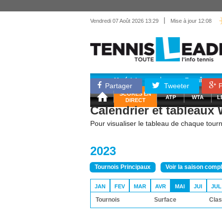
|
Vendredi 07 Août 2026 13:29
Mise à jour 12:08
Matériel
Entraînemen
Partager
Tweeter
P
SCORES EN
ATP
WTA
L
DIRECT
Calendrier et tableaux
Pour visualiser le tableau de chaque tourno
2023
Tournois Principaux
Voir la saison comp
JAN
FEV
MAR
AVR
MAI
JUI
JUL
Tournois
Surface
Clas