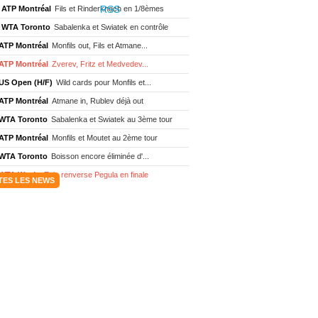
ATP Montréal
Fils et Rinderknech en 1/8èmes
WTA Toronto
Sabalenka et Swiatek en contrôle
ATP Montréal
Monfils out, Fils et Atmane...
ATP Montréal
Zverev, Fritz et Medvedev...
US Open (H/F)
Wild cards pour Monfils et...
ATP Montréal
Atmane in, Rublev déjà out
WTA Toronto
Sabalenka et Swiatek au 3ème tour
ATP Montréal
Monfils et Moutet au 2ème tour
WTA Toronto
Boisson encore éliminée d'...
WTA Wash.
Eala renverse Pegula en finale
TES LES NEWS
ATP Wash.
Fritz domine Jodar en finale
WTA Memphis
Liutova, 16 ans et déjà titrée
ATP Wash.
Une finale Fritz/ Jodar
ATP Los Cabos
Géa remporte le titre !
WTA Wash.
Eala domine Svitolina
ATP Wash.
De Minaur éliminé en 1/4
ATP Los Cabos
Géa en finale !