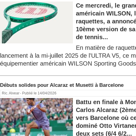
Ce mercredi, le gra
américain WILSON, l
raquettes, a annoncé
10ème version de s
de tennis...
En matière de raquett
lancement à la mi-juillet 2025 de l'ULTRA V5, ce m
équipementier américain WILSON Sporting Goods 
Débuts solides pour Alcaraz et Musetti à Barcelone
Ric. Alvear
- Publié le 14/04/2026
Battu en finale à Mo
Carlos Alcaraz (2èm
vers Barcelone où ce
dominé Otto Virtane
deux sets (6/4 6/2...