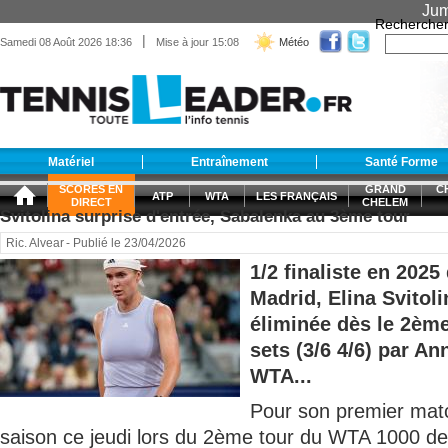
Jum
Recherche
|
Samedi 08 Août 2026 18:36
Mise à jour 15:08
Météo
Matériel
Entraînement
Santé Forme
SCORES EN
GRAND
C
ATP
WTA
LES FRANÇAIS
DIRECT
CHELEM
Svitolina surprise d'entrée, Sabalenka au 3ème tour
Ric. Alvear
- Publié le 23/04/2026
1/2 finaliste en 202
Madrid, Elina Svitol
éliminée dès le 2ème
sets (3/6 4/6) par A
WTA...
Pour son premier matc
saison ce jeudi lors du 2ème tour du WTA 1000 de 