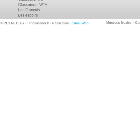
Classement WTA
Les Français
Les espoirs
Mentions légales
Con
© RLS MEDIAS - Tennisleader.fr - Réalisation :
Canal-Web