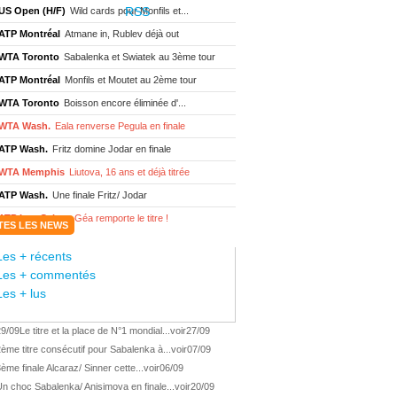
US Open (H/F)
Wild cards pour Monfils et...
ATP Montréal
Atmane in, Rublev déjà out
WTA Toronto
Sabalenka et Swiatek au 3ème tour
ATP Montréal
Monfils et Moutet au 2ème tour
WTA Toronto
Boisson encore éliminée d'...
WTA Wash.
Eala renverse Pegula en finale
ATP Wash.
Fritz domine Jodar en finale
WTA Memphis
Liutova, 16 ans et déjà titrée
ATP Wash.
Une finale Fritz/ Jodar
ATP Los Cabos
Géa remporte le titre !
TES LES NEWS
WTA Wash.
Eala domine Svitolina
Les + récents
ATP Wash.
De Minaur éliminé en 1/4
Les + commentés
ATP Los Cabos
Géa en finale !
Les + lus
ATP Los Cabos
1ère 1/2 finale pour Géa
29/09
Le titre et la place de N°1 mondial...
voir
27/09
WTA Washington
Svitolina et Pegula en 1/4
ème titre consécutif pour Sabalenka à...
voir
07/09
ATP Wash.
Pas de 1/4 pour Humbert et Atmane
ème finale Alcaraz/ Sinner cette...
voir
06/09
WTA Washington
Déjà fini pour Fernandez
n choc Sabalenka/ Anisimova en finale...
voir
20/09