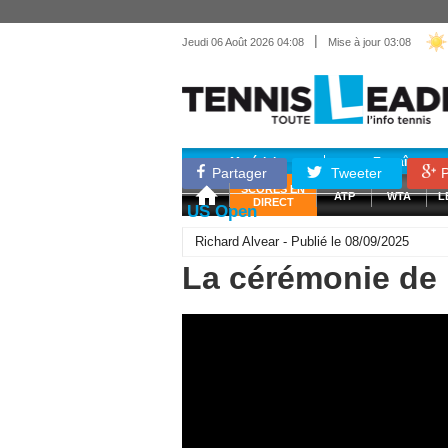
|
Jeudi 06 Août 2026 04:08
Mise à jour 03:08
Matériel
Entraînemen
Partager
Tweeter
P
SCORES EN
ATP
WTA
L
DIRECT
US Open
Richard Alvear - Publié le 08/09/2025
La cérémonie de 