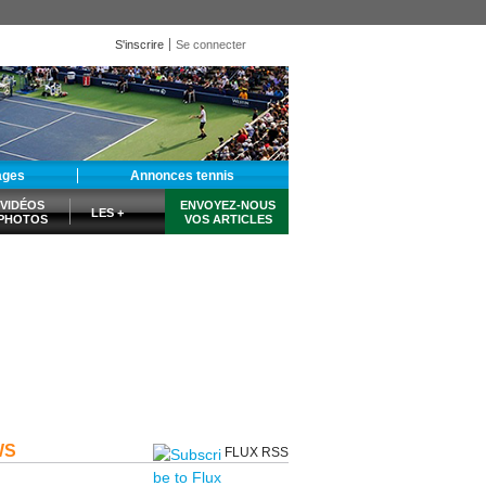
S'inscrire
Se connecter
ages
Annonces tennis
VIDÉOS
ENVOYEZ-NOUS
LES +
PHOTOS
VOS ARTICLES
WS
FLUX RSS