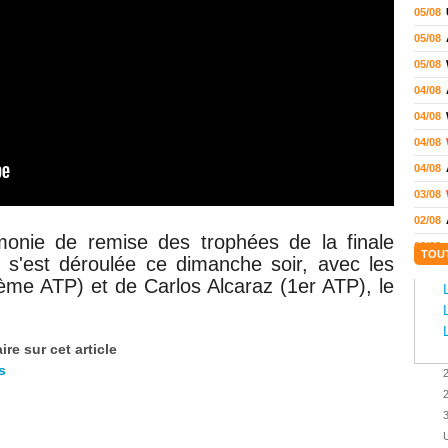
05/08
05/08
05/08
04/08
04/08
04/08
04/08
03/08
02/08
onie de remise des trophées de la finale
02/08
TOU
s'est déroulée ce dimanche soir, avec les
01/08
ème ATP) et de Carlos Alcaraz (1er ATP), le
01/08
01/08
re sur cet article
31/07
s
31/07
2
31/07
3
30/07
U