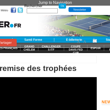
Jump to Navigation
Rechercher
Newsletter
Météo
t
Santé Forme
E-billetterie
-
+
St
A
A
0
artager
GRAND
CHALLENGER
COUPE
ES FRANÇAIS
ESPOIR
CHELEM
S ITF
DAVIS FED
CUP
S
remise des trophées
NE