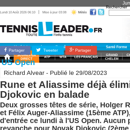
Jum
Rechercher
|
Lundi 10 Août 2026 06:10
Mise à jour 03:08
Météo
Matériel
Entraînement
Santé Forme
Partager
Tweeter
Partager
SCORES EN
GRAND
C
ATP
WTA
LES FRANÇAIS
DIRECT
CHELEM
US Open
Richard Alvear - Publié le 29/08/2023
Rune et Aliassime déjà élim
Djokovic en balade
Deux grosses têtes de série, Holger 
et Félix Auger-Aliassime (15ème ATP),
d'entrée ce lundi à l'US Open. Aucun
revanche pour Novak Djokovic (2ème A