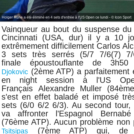
Holger Rune a été éliminé en 4 sets d'entrée à l'US Open ce lundi - © Icon Sport
Vainqueur au bout du suspense
du
Cincinnati (USA, dur) il y a 10 j
extrêmement difficilement Carlos Al
3 sets très serrés (5/7 7/6(7) 7/
finale
époustouflante de 3h5
(2ème ATP) a parfaitement 
Djokovic
en night session à l'US Op
Français
Alexandre Muller (84èm
s'est en effet baladé et imposé trè
sets (6/0 6/2 6/3). Au second tour,
va affronter l'Espagnol Bernabé
(76ème ATP). Aucun problème non 
(7ème ATP) qui, de m
Tsitsipas