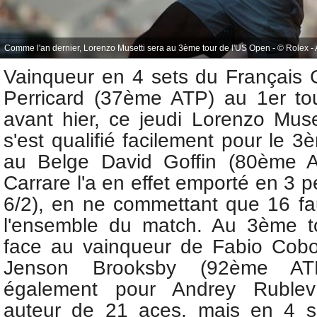
Comme l'an dernier, Lorenzo Musetti sera au 3ème tour de l'US Open - © Rolex -
Vainqueur
en 4 sets du
Français 
Perricard (37ème ATP) au 1er to
avant hier, ce jeudi
Lorenzo Muse
s'est qualifié facilement pour le 
au Belge David Goffin (80ème AT
Carrare l'a en effet emporté en 3 pe
6/2), en ne commettant que 16 fau
l'ensemble du match. Au 3ème to
face au vainqueur de Fabio Cobo
Jenson Brooksby (92ème AT
également pour Andrey Ruble
auteur de 21 aces, mais en 4 se