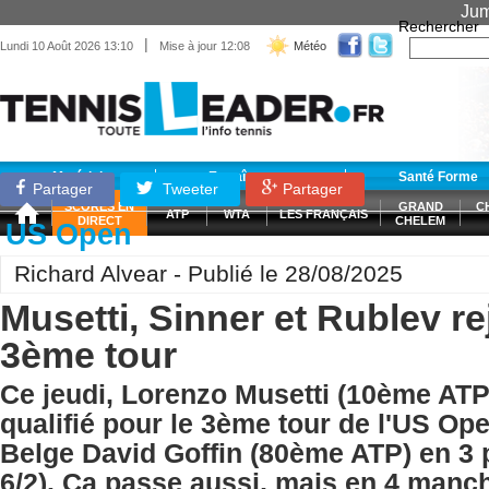
Jum
Rechercher
|
Lundi 10 Août 2026 13:10
Mise à jour 12:08
Météo
Matériel
Entraînement
Santé Forme
Partager
Tweeter
Partager
SCORES EN
GRAND
C
ATP
WTA
LES FRANÇAIS
DIRECT
CHELEM
US Open
Richard Alvear - Publié le 28/08/2025
Musetti, Sinner et Rublev re
3ème tour
Ce jeudi, Lorenzo Musetti (10ème ATP
qualifié pour le 3ème tour de l'US Ope
Belge David Goffin (80ème ATP) en 3 pe
6/2). Ca passe aussi, mais en 4 manc