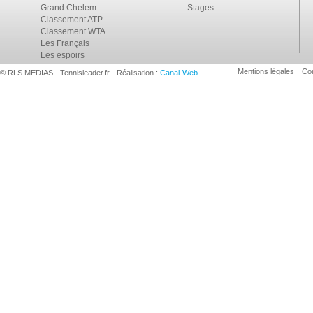
Grand Chelem
Stages
Classement ATP
Classement WTA
Les Français
Les espoirs
Mentions légales
Con
© RLS MEDIAS - Tennisleader.fr - Réalisation :
Canal-Web