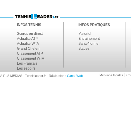
INFOS TENNIS
INFOS PRATIQUES
Scores en direct
Matériel
Actualité ATP
Entraînement
Actualité WTA
Santé/ forme
Grand Chelem
Stages
Classement ATP
Classement WTA
Les Français
Les espoirs
Mentions légales
Con
© RLS MEDIAS - Tennisleader.fr - Réalisation :
Canal-Web