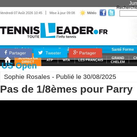
Jum
Recherche
|
Vendredi 07 Août 2026 10:45
Mise à jour 09:08
Météo
Matériel
Entraînement
Santé Forme
Partager
Tweeter
Partager
SCORES EN
GRAND
C
ATP
WTA
LES FRANÇAIS
DIRECT
CHELEM
US Open
Sophie Rosales - Publié le 30/08/2025
Pas de 1/8èmes pour Parry