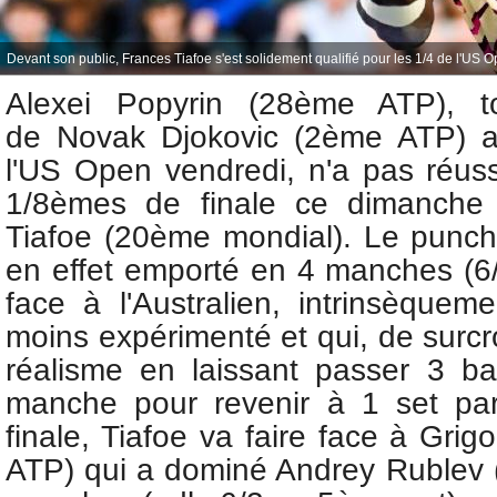
Devant son public, Frances Tiafoe s'est solidement qualifié pour les 1/4 de l'US 
Alexei Popyrin (28ème ATP), t
de
Novak Djokovic (2ème ATP) 
l'US Open vendredi, n'a pas réuss
1/8èmes de finale ce dimanch
Tiafoe (20ème mondial). Le punche
en effet emporté en 4 manches (6/
face à l'Australien, intrinsèquem
moins expérimenté
et qui, de surc
réalisme en laissant passer 3 b
manche pour revenir à 1 set par
finale, Tiafoe va faire face à Grig
ATP) qui a dominé Andrey Rublev