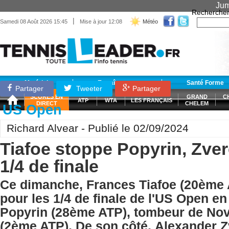
Jum
Recherche
|
Samedi 08 Août 2026 15:45
Mise à jour 12:08
Météo
Matériel
Entraînement
Santé Forme
Partager
Tweeter
Partager
SCORES EN
GRAND
C
ATP
WTA
LES FRANÇAIS
DIRECT
CHELEM
US Open
Richard Alvear - Publié le 02/09/2024
Tiafoe stoppe Popyrin, Zver
1/4 de finale
Ce dimanche, Frances Tiafoe (20ème A
pour les 1/4 de finale de l'US Open en
Popyrin (28ème ATP), tombeur de No
(2ème ATP). De son côté, Alexander 