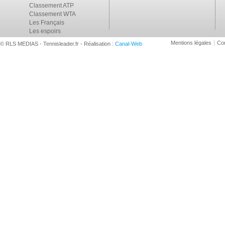
Classement ATP
Classement WTA
Les Français
Les espoirs
Mentions légales
Con
© RLS MEDIAS - Tennisleader.fr - Réalisation :
Canal-Web