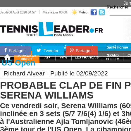
Jum
Rechercher
|
Jeudi 06 Août 2026 04:57
Mise à jour 03:08
Météo
Matériel
Entraînement
Santé Forme
Partager
Tweeter
Partager
SCORES EN
GRAND
C
ATP
WTA
LES FRANÇAIS
DIRECT
CHELEM
US Open
Richard Alvear - Publié le 02/09/2022
PROBABLE CLAP DE FIN 
SERENA WILLIAMS
Ce vendredi soir, Serena Williams (6
inclinée en 3 sets (5/7 7/6(4) 1/6) et 3
à l'Australienne Ajla Tomljanovic (4
3ème tour de l'US Open. La cjhampio