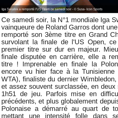
Iga Swiatek a remporté l'US Open ce samedi soir - © Susa- Icon Sports
Ce samedi soir,
la N°1 mondiale
Iga Sw
vainqueure de Roland Garros dont une 
remporté son 3ème titre en Grand C
survolant la finale de l'US Open, ce
premier titre sur dur en majeur. Mi
finale disputée en carrière, elle a 
titre ! Imprenable en finale la Polon
encore vu hier face à
la Tunisienne
WTA), finaliste du dernier Wimbledon,
et assez souvent surclassée, en deux s
1h51 de jeu. Parfois mise en difficu
précédents, et plus globalement depuis
Polonaise a démarré au quart de tou
mettant une intensité folle dans 