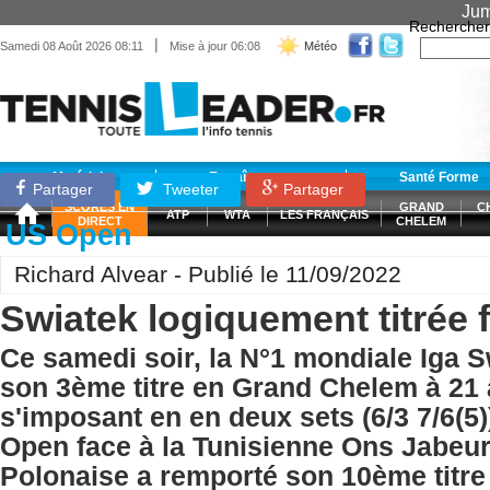
Jum
Rechercher
|
Samedi 08 Août 2026 08:11
Mise à jour 06:08
Météo
Matériel
Entraînement
Santé Forme
Partager
Tweeter
Partager
SCORES EN
GRAND
C
ATP
WTA
LES FRANÇAIS
DIRECT
CHELEM
US Open
Richard Alvear - Publié le 11/09/2022
Swiatek logiquement titrée 
Ce samedi soir, la N°1 mondiale Iga 
son 3ème titre en Grand Chelem à 21
s'imposant en en deux sets (6/3 7/6(5))
Open face à la Tunisienne Ons Jabeu
Polonaise a remporté son 10ème titre 