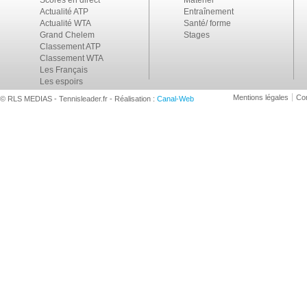
Scores en direct
Matériel
Actualité ATP
Entraînement
Actualité WTA
Santé/ forme
Grand Chelem
Stages
Classement ATP
Classement WTA
Les Français
Les espoirs
Mentions légales
Con
© RLS MEDIAS - Tennisleader.fr - Réalisation :
Canal-Web